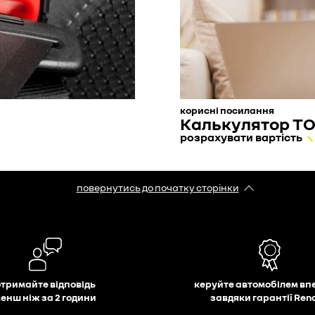
корисні посилання
Калькулятор Т
розрахувати вартість
повернутись до початку сторінки
отримайте відповідь
керуйте автомобілем вп
енш ніж за 2 години
завдяки гарантії Ren