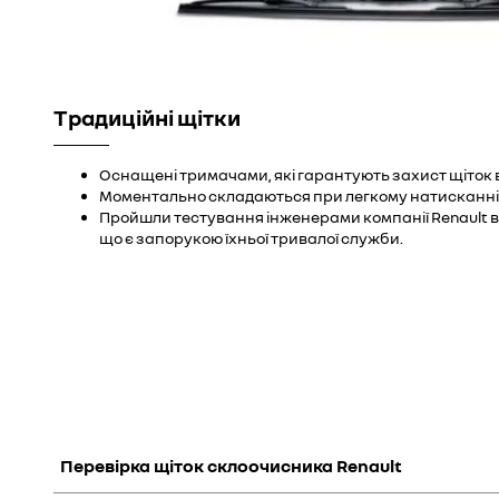
Традиційні щітки
Оснащені тримачами, які гарантують захист щіток ві
Моментально складаються при легкому натисканні
Пройшли тестування інженерами компанії Renault в
що є запорукою їхньої тривалої служби.
Перевірка щіток склоочисника Renault