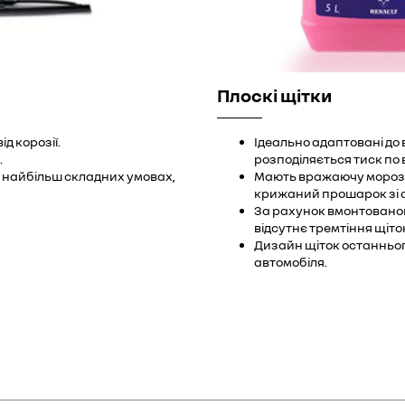
Плоскі щітки
д корозії.
Ідеально адаптовані до 
.
розподіляється тиск по 
 найбільш складних умовах,
Мають вражаючу морозос
крижаний прошарок зі 
За рахунок вмонтованог
відсутнє тремтіння щіток
Дизайн щіток останньог
автомобіля.