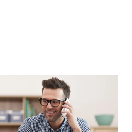
дилерський центр компанії Renault. Фахівці
ки та нададуть Вам однорічну гарантію на їх