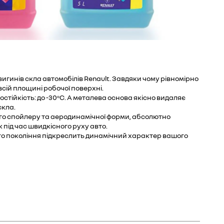
вигинів скла автомобілів Renault. Завдяки чому рівномірно
всій площині робочої поверхні.
тійкість: до -30
С. А металева основа якісно видаляє
о
скла.
о спойлеру та аеродинамічної форми, абсолютно
 під час швидкісного руху авто.
о покоління підкреслить динамічний характер вашого