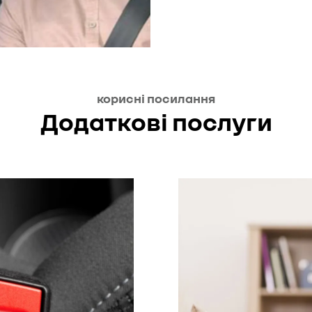
допомогою в офіційний 
якісно встановлять щіт
злагоджену роботу.
корисні посилання
Додаткові послуги