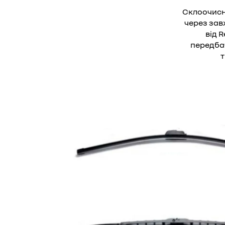
Склоочисн
через завж
від R
передбач
т