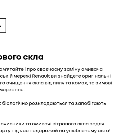
тки склоочисника
ь
жах на автомобілі спостерігається доволі
 склоочисника. А щоб вирішити, чи вже
 обслуговування та заміни, ми радимо вам
упні дефекти:
ового скла
ровому склі
. Ця ознака вказує на появу
елементах щіток, що могло трапитись під
ам’ятайте і про своєчасну заміну омивача
розів.
рській мережі Renault ви знайдете оригінальні
а тремтіння
. Подібне ви можете
ого очищення скла від пилу та комах, та зимові
о відбулась деформація щіток внаслідок
амерзання.
лянки на склі
. До цього призводить слабкий
t біологічно розкладаються та запобігають
'яку частину щіток або нерівномірне
тів до скла.
очисники та омивачі вітрового скла задля
оочисника на Renault? Якщо Ви знайшли
орту під час подорожей на улюбленому авто!
хнього пошкодження, зверніться за