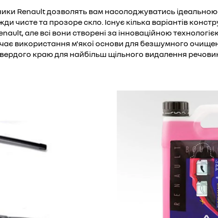
ики Renault дозволять вам насолоджуватись ідеальною
ди чисте та прозоре скло. Існує кілька варіантів констр
enault, але всі вони створені за інноваційною технологіє
ає використання м'якої основи для безшумного очищен
вердого краю для найбільш щільного видалення речови