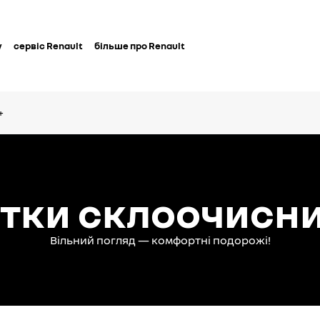
у
сервіс Renault
більше про Renault
+
тки склоочисн
Вільний погляд — комфортні подорожі!