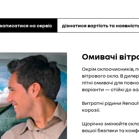
Зношення щі
Renault
записатися на сервіс
дізнатися вартість та наявніст
При регулярних подоро
швидке зношення щіток
настав час для їхнього
звертати увагу на наст
Омивачі вітр
Поява смуг на віт
тріщин в гумових 
Окрім склоочисників, п
дією сонця або мо
вітрового скла. В диле
Дратівливі шуми т
літні омивачі для повн
спостерігати, якщ
варіанти — стійкі до з
старіння.
Погано очищені ді
Витратні рідини Renaul
тиск тримача на м
корозії.
прилягання елемен
Щорічно змінюйте скло
Як замінити щітки скл
вашої безпеки та комф
перераховані ознаки ї