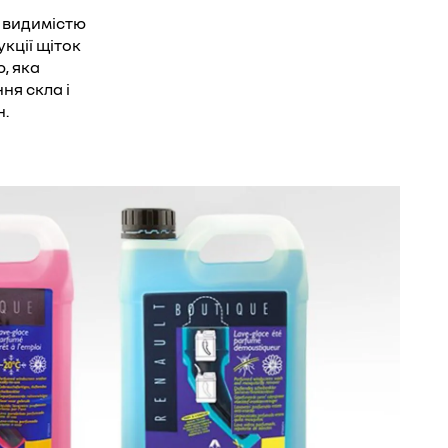
 видимістю
укції щіток
ю, яка
ня скла і
н.