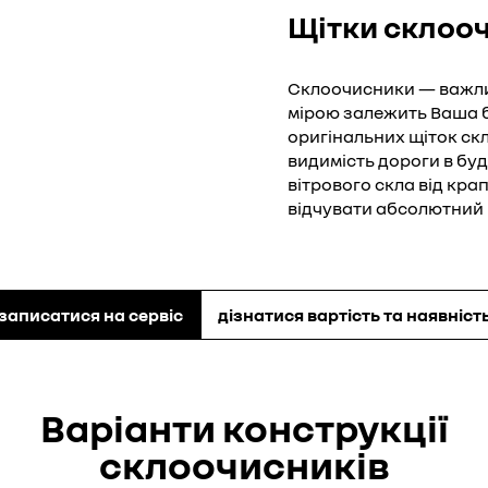
Щітки склоо
Склоочисники — важлив
мірою залежить Ваша б
оригінальних щіток скл
видимість дороги в бу
вітрового скла від кр
відчувати абсолютний 
записатися на сервіс
дізнатися вартість та наявніст
Варіанти конструкції
склоочисників