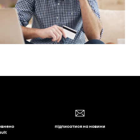
О
евнено
підписатися на новини
ault