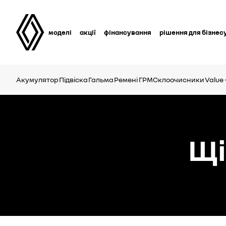
моделі
акції
фінансування
рішення для бізнес
Акумулятор
Підвіска
Гальма
Ремені ГРМ
Склоочисники
Value 
Щі