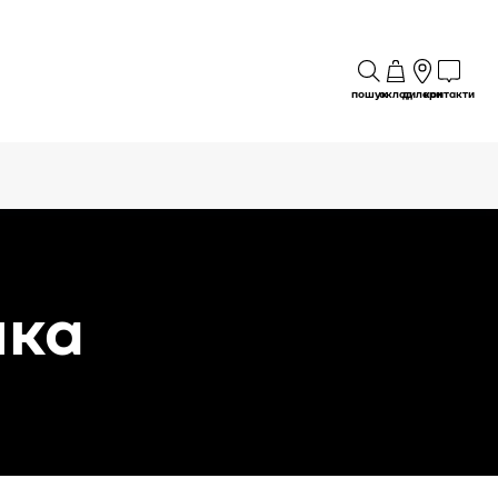
пошук
склад
дилери
контакти
ика