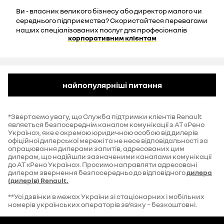
Ви - власник великого бізнесу або директор малого чи
середнього підприємства? Скористайтеся перевагами
наших спеціалізованих послуг для професіоналів
корпоративним клієнтам
найпопулярніші питання
*Звертаємо увагу, що Служба підтримки клієнтів Renault
являється безпосереднім каналом комунікації з АТ «Рено
Україна», яке є окремою юридичною особою від дилерів
офіційної дилерської мережі та не несе відповідальності за
опрацювання дилерами запитів, адресованих цим
дилерам, що надійшли зазначеними каналами комунікації
до АТ «Рено Україна». Просимо направляти адресовані
дилерам звернення безпосередньо до відповідного
дилера
(дилерів) Renault.
**Усі дзвінки в межах України зі стаціонарних і мобільних
номерів українських операторів зв’язку – безкоштовні.