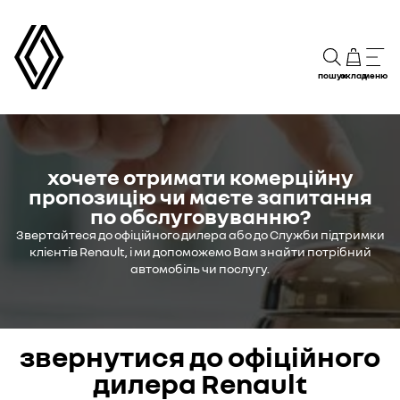
пошук
склад
меню
хочете отримати комерційну
пропозицію чи маєте запитання
по обслуговуванню?
Звертайтеся до офіційного дилера або до Служби підтримки
клієнтів Renault, і ми допоможемо Вам знайти потрібний
автомобіль чи послугу.
звернутися до офіційного
дилера Renault