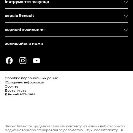
інструменти покупця
сервіс Renault
корисні посилання
залишайся з нами
Обробка персональних даних
Юридична інформація
Cookies
Доступність
© Renault 2017 - 2026
Зважайте на те що деякі елементи контенту на наших веб-сторінках
модифіковані або згенеровані за допомогою штучного інтелекту – в