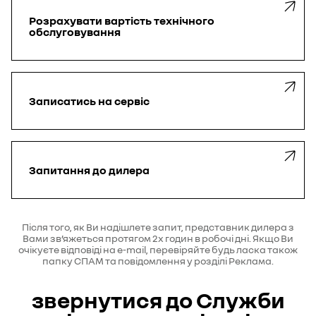
Розрахувати
вартість технічного
обслуговування
Записатись
на сервіс
Запитання до дилера
Після того, як Ви надішлете запит, представник дилера з
Вами зв’яжеться протягом 2х годин в робочі дні. Якщо Ви
очікуєте відповіді на e-mail, перевіряйте будь ласка також
папку СПАМ та повідомлення у розділі Реклама.
звернутися до Служби