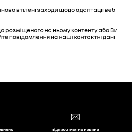
ново втілені заходи щодо адаптації веб-
до розміщеного на ньому контенту або Ви
те повідомлення на наші контактні дані
евнено
підписатися на новини