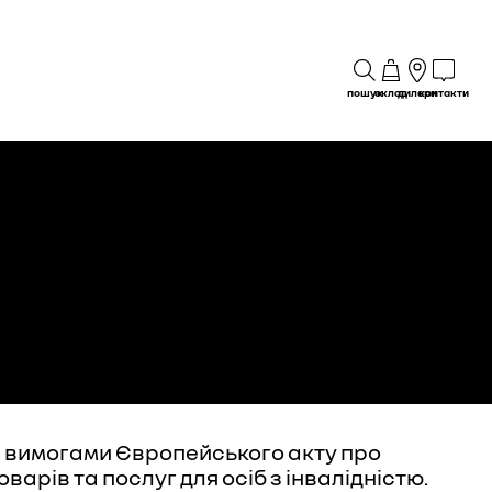
пошук
склад
дилери
контакти
із вимогами Європейського акту про
варів та послуг для осіб з інвалідністю.