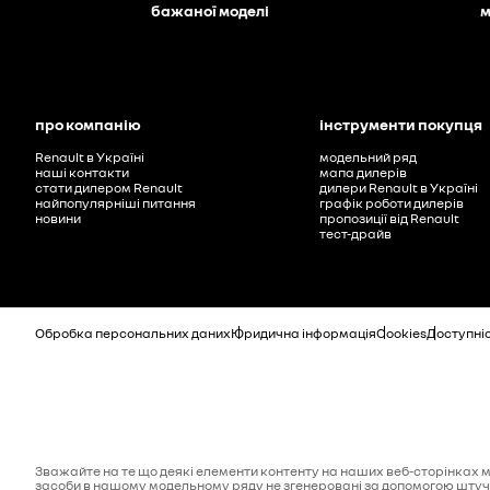
бажаної моделі
м
про компанію
інструменти покупця
Renault в Україні
модельний ряд
наші контакти
мапа дилерів
стати дилером Renault
дилери Renault в Україні
найпопулярніші питання
графік роботи дилерів
новини
пропозиції від Renault
тест-драйв
Обробка персональних даних
Юридична інформація
Cookies
Доступні
Зважайте на те що деякі елементи контенту на наших веб-сторінках мо
засоби в нашому модельному ряду не згенеровані за допомогою штучн