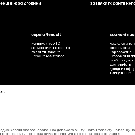
енш ніж за 2 години
завдяки гарантії Ren
сервіс Renault
корисні по
калькулятор ТО
надіслати зап
записатися на сервіс
аксесуари
гарантії Renault
корпоративні
Renault Assistance
інформація дл
стейкхолдері
доступність
довідник офіц
викидів СО2
сть
дифіковані або згенеровані за допомогою штучного інтелекту – в першу черг
ого інтелекту, що забезпечує реалістичне та точне представлення.