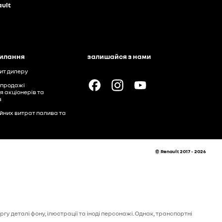
ault
силання
залишайся з нами
ит дилеру
 продажі
я акціонерів та
в
ійних витрат палива та
© Renault 2017 - 2026
у деталі фону, ілюстрації та іноді персонажі. Однак, транспортні