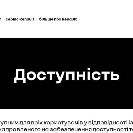
у
сервіс Renault
більше про Renault
Доступність
пним для всіх користувачів у відповідності 
, направленого на забезпечення доступності то