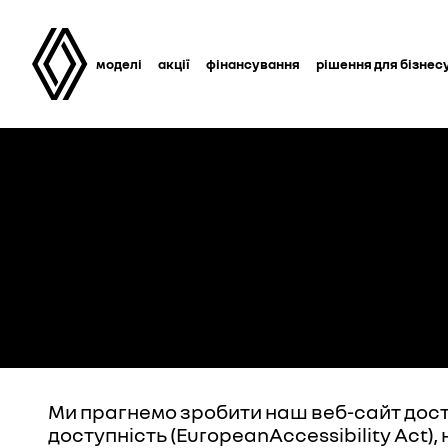
моделі
акції
фінансування
рішення для бізнес
Ми прагнемо зробити наш веб-сайт досту
доступність (EuropeanAccessibility Act)