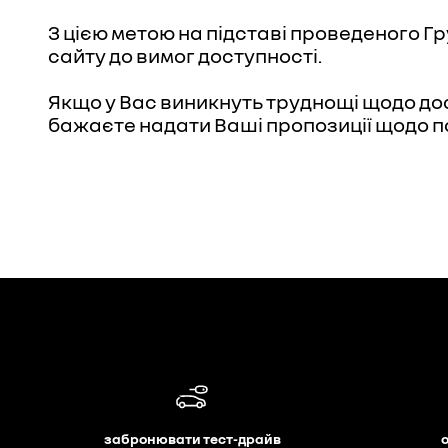
З цією метою на підставі проведеного Гр
сайту до вимог доступності.
Якщо у Вас виникнуть труднощі щодо дос
бажаєте надати Ваші пропозиції щодо по
забронювати тест-драйв