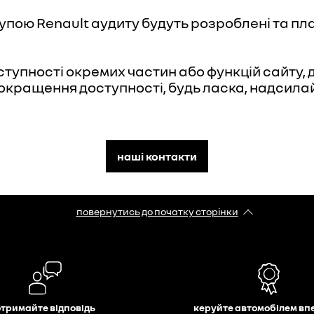
упою Renault аудиту будуть розроблені та пла
тупності окремих частин або функцій сайту, 
кращення доступності, будь ласка, надсилай
наші контакти
повернутись до початку сторінки
отримайте відповідь
керуйте автомобілем вп