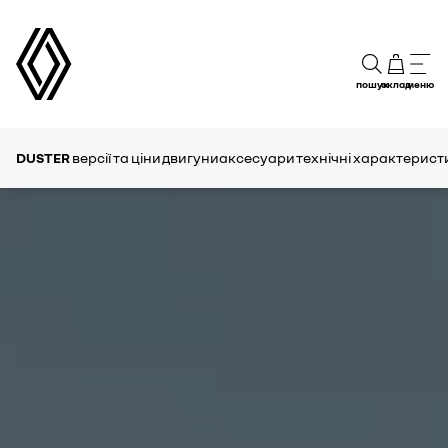
пошук
склад
меню
DUSTER
версії та ціни
двигуни
аксесуари
технічні характерист