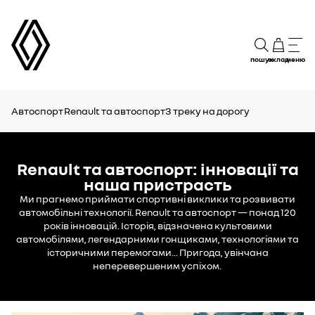
пошук
склад
меню
Автоспорт
Renault та автоспорт
З треку на дорогу
Renault та автоспорт: інновації та
наша пристрасть
Ми прагнемо приймати спортивні виклики та розвивати
автомобільні технології. Renault та автоспорт — понад 120
років інновацій. Історія, відзначена культовими
автомобілями, легендарними гонщиками, технологіями та
історичними перемогами... Пригода, увінчана
неперевершеним успіхом.