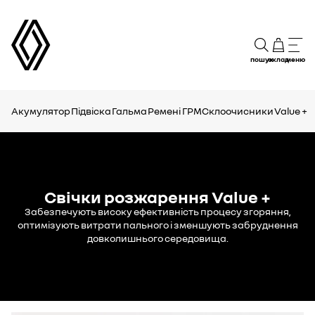
пошук
склад
меню
Акумулятор
Підвіска
Гальма
Ремені ГРМ
Склоочисники
Value +
Свічки розжарення Value +
Забезпечують високу ефективність процесу згоряння,
оптимізують витрати пального і зменшують забруднення
довколишнього середовища.