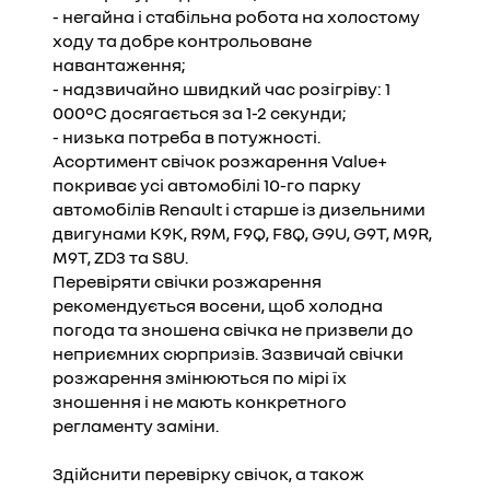
- негайна і стабільна робота на холостому
ходу та добре контрольоване
навантаження;
- надзвичайно швидкий час розігріву: 1
000°C досягається за 1-2 секунди;
- низька потреба в потужності.
Асортимент свічок розжарення Value+
покриває усі автомобілі 10-го парку
автомобілів Renault і старше із дизельними
двигунами K9K, R9M, F9Q, F8Q, G9U, G9T, M9R,
M9T, ZD3 та S8U.
Перевіряти свічки розжарення
рекомендується восени, щоб холодна
погода та зношена свічка не призвели до
неприємних сюрпризів. Зазвичай свічки
розжарення змінюються по мірі їх
зношення і не мають конкретного
регламенту заміни.
Здійснити перевірку свічок, а також