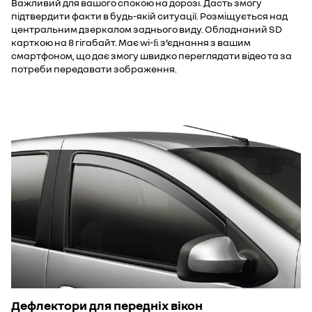
Важливий для вашого спокою на дорозі. Дасть змогу
підтвердити факти в будь-якій ситуації. Розміщується над
центральним дзеркалом заднього виду. Обладнаний SD
карткою на 8 гігабайт. Має wi-ﬁ з’єднання з вашим
смартфоном, що дає змогу швидко переглядати відео та за
потреби передавати зображення.
Дефлектори для передніх вікон