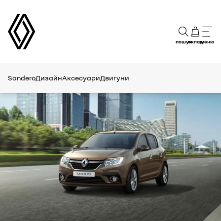
пошук
склад
меню
Sandero
Дизайн
Аксесуари
Двигуни