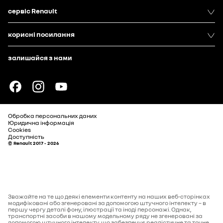
сервіс Renault
корисні посилання
залишайся з нами
Обробка персональних даних
Юридична інформація
Cookies
Доступність
© Renault 2017 - 2026
Зважайте на те що деякі елементи контенту на наших веб-сторінках
модифіковані або згенеровані за допомогою штучного інтелекту – в
першу чергу деталі фону, ілюстрації та іноді персонажі. Однак,
транспортні засоби в нашому модельному ряду не згенеровані за
допомогою штучного інтелекту, що забезпечує реалістичне та точне