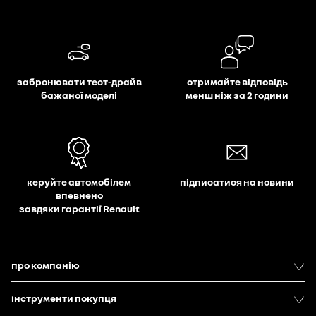
забронювати тест-драйв
отримайте відповідь
бажаної моделі
менш ніж за 2 години
керуйте автомобілем
підписатися на новини
впевнено
завдяки гарантії Renault
про компанію
інструменти покупця