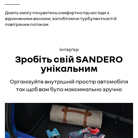
Дають змогу почуватись комфортно під час їзди з
відчиненими вікнами, запобігаючи турбулентності й
повітряним потокам.
інтер’єр
Зробіть свій SANDERO
унікальним
Організуйте внутрішній простір автомобіля
так щоб вам було максимально зручно