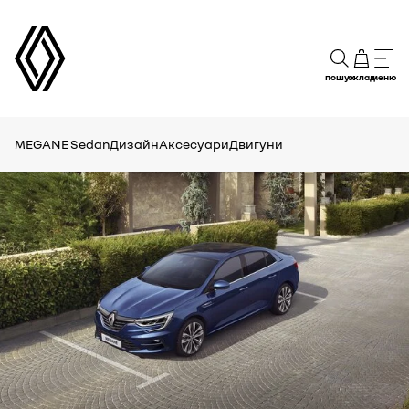
пошук
склад
меню
MEGANE Sedan
Дизайн
Аксесуари
Двигуни