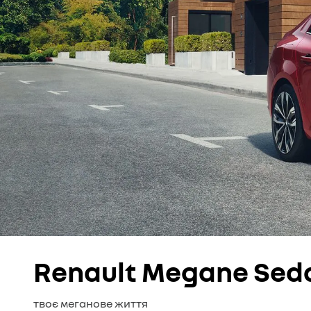
Renault Megane Sed
твоє меганове життя