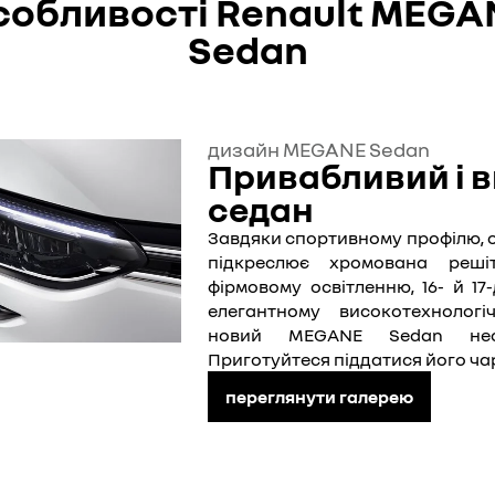
собливості Renault MEGA
Sedan
дизайн MEGANE Sedan
Привабливий і 
седан
Завдяки спортивному профілю, о
підкреслює хромована решіт
фірмовому освітленню, 16- й 1
елегантному високотехнологіч
новий MEGANE Sedan неод
Приготуйтеся піддатися його ча
переглянути галерею