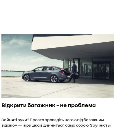
Відкрити багажник – не проблема
Зайняті руки? Просто проведіть ногою під багажним
відсіком — і кришка відчиниться сама собою. Зручність і