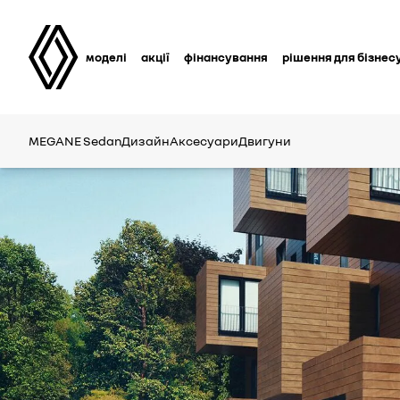
моделі
акції
фінансування
рішення для бізнес
MEGANE Sedan
Дизайн
Аксесуари
Двигуни