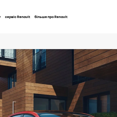
у
сервіс Renault
більше про Renault