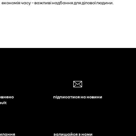
економія часу – важливі надбання для ділової людини.
евнено
підписатися на новини
ault
силання
залишайся з нами