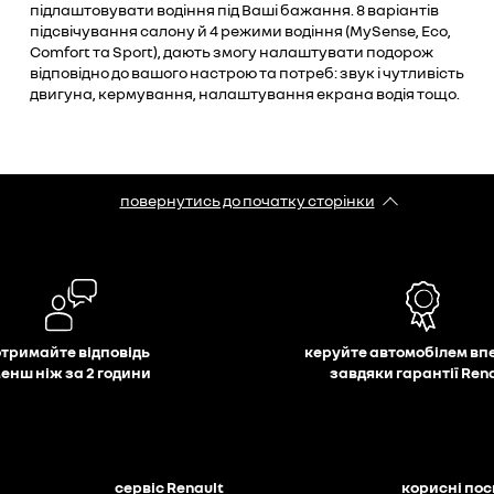
підлаштовувати водіння під Ваші бажання. 8 варіантів
підсвічування салону й 4 режими водіння (MySense, Eco,
Comfort та Sport), дають змогу налаштувати подорож
відповідно до вашого настрою та потреб: звук і чутливість
двигуна, кермування, налаштування екрана водія тощо.
повернутись до початку сторінки
отримайте відповідь
керуйте автомобілем вп
енш ніж за 2 години
завдяки гарантії Ren
сервіс Renault
корисні по