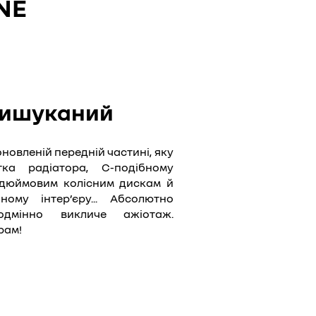
NE
вишуканий
новленій передній частині, яку
ка радіатора, С-подібному
7-дюймовим колісним дискам й
ному інтер’єру... Абсолютно
мінно викличе ажіотаж.
рам!