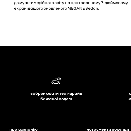
до мультимедійного світу на центральному 7-дюймовому
екрані вашого оновленого MEGANE Sedan.
забронювати тест-драйв
бажаної моделі
м
про компанію
інструменти покупця