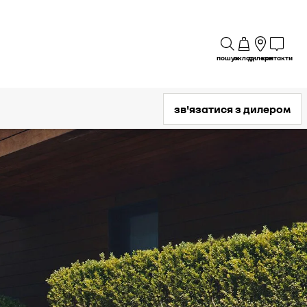
пошук
склад
дилери
контакти
зв'язатися з дилером