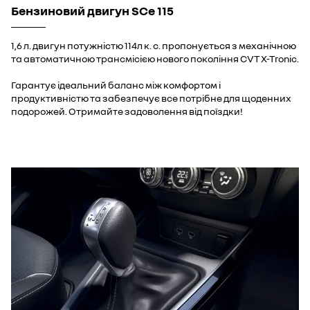
Бензиновий двигун SCe 115
1,6 л. двигун потужністю 114л к. с. пропонується з механічною
та автоматичною трансмісією нового покоління CVT X-Tronic.
Гарантує ідеальний баланс між комфортом і
продуктивністю та забезпечує все потрібне для щоденних
подорожей. Отримайте задоволення від поїздки!