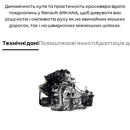
Динамічність купе та практичність кросовера вдало
поєднались у Renault ARKANA, щоб дивувати вас
рішучістю і сміливістю руху як на звичайних міських
дорогах, так і на швидкісних міжміських шляхах.
Технічні дані
Позашляхові якості
Адаптація д