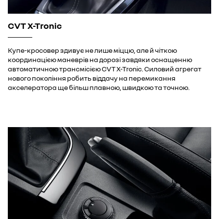
CVT X-Tronic
Купе-кросовер здивує не лише міццю, але й чіткою
координацією маневрів на дорозі завдяки оснащенню
автоматичною трансмісією CVT X-Troniс. Силовий агрегат
нового покоління робить віддачу на перемикання
акселератора ще більш плавною, швидкою та точною.