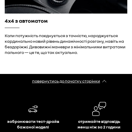
4х4 з автоматом
Коли потужність поєднується з точністю, народжується
кардинально новий рівень динамічності розгону, навіть на
бездоріжжі. Дивовижні маневри з мінімальними витратами
пального — це те, що так актуально.
повернутись до початку сторінки
забронювати тест-драйв
отримайте відповідь
бажаної моделі
менш ніж за 2 години