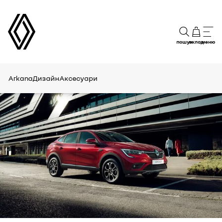
пошук
склад
меню
Arkana
Дизайн
Аксесуари