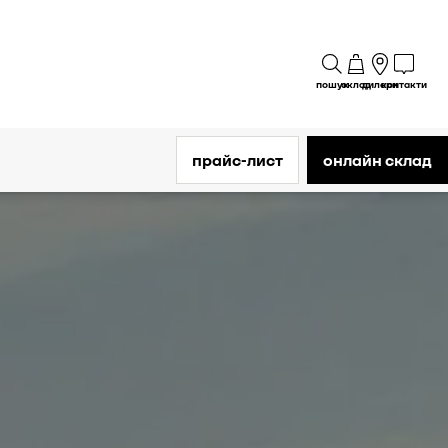
пошук
склад
дилери
контакти
прайс-лист
онлайн склад