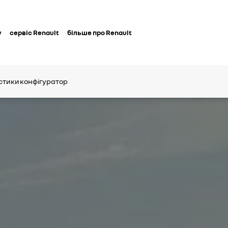
у
сервіс Renault
більше про Renault
стики
конфігуратор