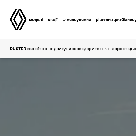
моделі
акції
фінансування
рішення для бізнес
DUSTER
версії та ціни
двигуни
аксесуари
технічні характери