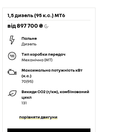
1,5 дизель (95 к.с.) МТ6
від
897 700 ₴
Пальне
Дизель
Тип коробки передач
Механічна (MT)
Максимальна потужність кВт
(к.с.)
70(95)
Викиди СО2 (г/км), комбінований
цикл
131
порівняти двигуни