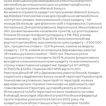
сума зменшення рекомендованої клієнтської вартості
автомобіля до спеціальної ціни за умови придбання у
кредит за програмою «Renault Бонус».
Ви можете отримати кредит за програмою «Renault Бонус»
від Mobilize Financial Services для придбання автомобіля на
наступних умовах: максимальний строк кредиту – 60
місяців (36 місяців - для фізичних осіб з Харківської, Сумської,
Запорізької, Дніпропетровської, Херсонської, Миколаївської
обл. (за виключенням населених пунктів, що розташовані
ближче 50 км до лінії фронту/кордону з РФ, РБ)), розмір
першого внеску – від 30 % до 50 % (максимальний) від
вартості автомобіля, максимальна сума кредиту – 3 500 000
грн., процентна ставка – 12,9 % річних, комісія за видачу
кредиту – 2,9 %, комісія за операції в Державному реєстрі
обтяжень рухомого майна – 1500 грн. Реальна річна
процентна ставка становить 36,93 % річних (розрахована
виходячи з максимальної суми кредиту та максимального
строку користування кредитом). Кредитує АТ «КРЕДІ
АГРІКОЛЬ БАНК». Ліцензія НБУ №99 від 12.10.2011.
Реєстраційний № 149 у Державному реєстрі банків. Кредит
надається у відділеннях Банку на всій території України крім
тимчасово окупованих територій та територій, на яких
державні органи України тимчасово не здійснюють свої
повноваження (території, що перебувають в оточенні
(блокуванні) та/або території на яких тривають активні
бойові дії), внаслідок збройної агресії Російської федерації
проти України розпочатої 24 лютого 2022 року. Не
кредитуються області (якщо клієнт проживає та/або