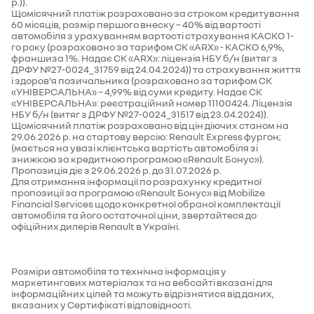
р.)).
Щомісячний платіж розраховано за строком кредитування
60 місяців, розмір першого внеску – 40% від вартості
автомобіля з урахуванням вартості страхування КАСКО 1-
го року (розраховано за тарифом СК «ARX» - КАСКО 6,9%,
франшиза 1%. Надає СК «ARX»: ліцензія НБУ б/н (витяг з
ДРФУ №27-0024_31759 від 24.04.2024)) та страхування життя
і здоров'я позичальника (розраховано за тарифом СК
«УНІВЕРСАЛЬНА» – 4,99% від суми кредиту. Надає СК
«УНІВЕРСАЛЬНА»: реєстраційний номер 11100424. Ліцензія
НБУ б/н (витяг з ДРФУ №27-0024_31517 від 23.04.2024)).
Щомісячний платіж розраховано від цін діючих станом на
29.06.2026 р. на стартову версію: Renault Express фургон;
(мається на увазі клієнтська вартість автомобіля зі
знижкою за кредитною програмою «Renault Бонус»).
Пропозиція діє з 29.06.2026 р. до 31.07.2026 р.
Для отримання інформації по розрахунку кредитної
пропозиції за програмою «Renault Бонус» від Mobilize
Financial Services щодо конкретної обраної комплектації
автомобіля та його остаточної ціни, звертайтеся до
офіційних дилерів Renault в Україні.
Розміри автомобіля та технічна інформація у
маркетингових матеріалах та на вебсайті вказані для
інформаційних цілей та можуть відрізнятися від даних,
вказаних у Сертифікаті відповідності.