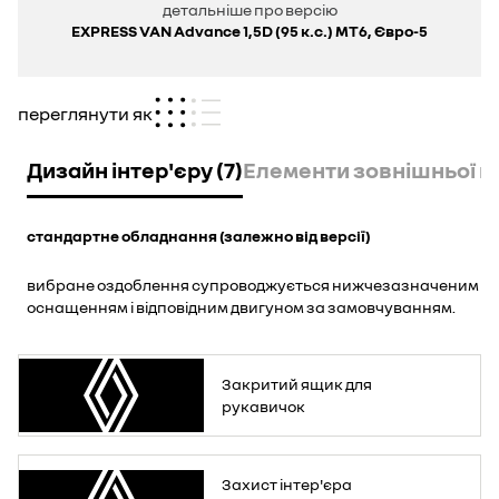
детальніше про версію
EXPRESS VAN Advance 1,5D (95 к.с.) МТ6, Євро-5
переглянути як
Дизайн інтер'єру (7)
Елементи зовнішньої пер
стандартне обладнання (залежно від версії)
вибране оздоблення супроводжується нижчезазначеним
оснащенням і відповідним двигуном за замовчуванням.
Закритий ящик для
рукавичок
Захист інтер'єра