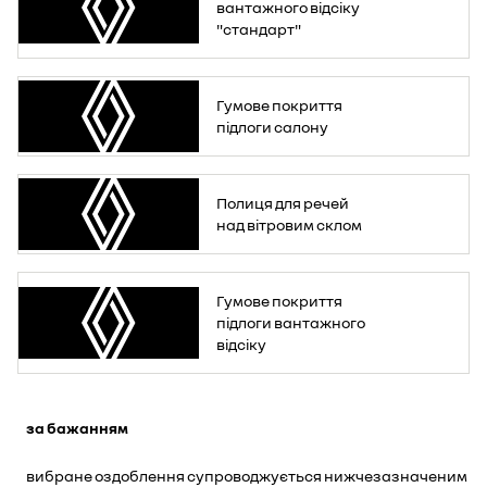
вантажного відсіку
"стандарт"
Гумове покриття
підлоги салону
Полиця для речей
над вітровим склом
Гумове покриття
підлоги вантажного
відсіку
за бажанням
вибране оздоблення супроводжується нижчезазначеним