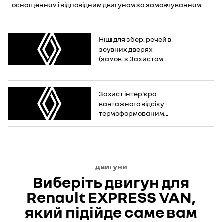
оснащенням і відповідним двигуном за замовчуванням.
Ніші для збер. речей в
зсувних дверях
(замов. з Захистом
інтер'єра вант.
відсіку термофор.
пласт.)
Захист інтер'єра
вантажного відсіку
термоформованим
пластиком
двигуни
Виберіть двигун для
Renault EXPRESS VAN,
який підійде саме вам