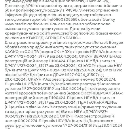
отримує дохід від бізнесу в цих областях): Луганську,
Донецьку, АРК та населені пункти, що розташовані ближче
50 км до лінії фронту/кордону з РФ, РБ. З метою отримання
інформації щодо оформлення кредиту звертайтеся за
телефонами гарячої лінії 0800305555 або на сайті банку
www.credit-agricole.ua. Банк залишає за собою право
змінювати умови кредитування. Детальні умови
кредитування на сайті www.credit-agricole.ua. Замовником
реклами є АТ «КРЕДІ АГРІКОЛЬ БАНК».
Для отримання кредиту згідно з програмою «Renault Бонус»
обов'язково придбання наступних послуг: страхування
КАСКО та ОСЦПВ (надає СК «ARX»: ліцензія НБУ б/н (витяг з
ДРФУ №27-0024_31759 від 24.04.2024); СК «УНІВЕРСАЛЬНА»:
реєстраційний номер 11100424. Ліцензія НБУ б/н (витяг з
ДРФУ №27-0024_31517 від 23.04.2024); СК «УСГ»: ліцензія НБУ
б/н (витяг з ДРФУ №27-0024_32789 від 26.04.2024); СК «ПЗУ»:
ліцензія НБУ б/н (витяг з ДРФУ №27-0024_31507 від
23.04.2024); СК «УНІКА»: реєстраційний номер 00020274.
Ліцензія НБУ б/н (витяг із Державного реєстру фінансових
установ № 27-0024/31519 від 23.04.2024 р.)) та страхування
життя і здоров'я позичальника (надає СК «УНІВЕРСАЛЬНА»:
реєстраційний номер 11100424. Ліцензія НБУ б/н (витяг з
ДРФУ №27-0024_31517 від 23.04.2024); ПрАТ «СК «КАРДІФ»:
(Ліцензія на діяльність із страхування (пряме страхування
та вхідне перестрахування) (Витяг НБУ з ДРФУ №27-
0024/32191 від 25.04.2024 р.); СК «УНІКА»: реєстраційний
номер 00020274. Ліцензія НБУ б/н (витяг із Державного
реєстру фінансових установ № 27-0024/31519 від 23.04.2024