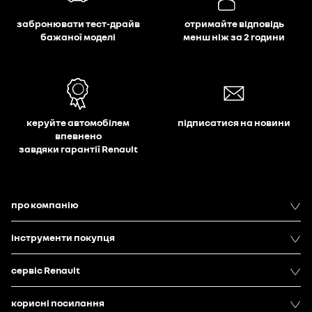
забронювати тест-драйв
отримайте відповідь
бажаної моделі
менш ніж за 2 години
керуйте автомобілем
підписатися на новини
впевнено
завдяки гарантії Renault
про компанію
інструменти покупця
сервіс Renault
корисні посилання