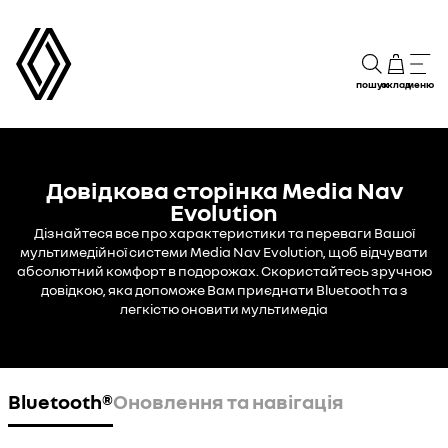
пошук
склад
меню
Довідкова сторінка Media Nav
Evolution
Дізнайтеся все про характеристики та переваги Вашої
мультимедійної системи Media Nav Evolution, щоб відчувати
абсолютний комфорт в подорожах. Скористайтесь зручною
довідкою, яка допоможе Вам приєднати Bluetooth та з
легкістю оновити мультимедіа
Bluetooth®
Оновлення та навігація