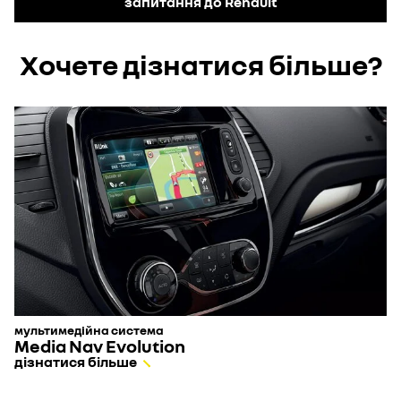
запитання до Renault
телефонну книгу та журнал викликів у мультимедійну систему
сподобались.
авто. Підтвердьте цей запит та дозвольте автоматичне
Ви можете зберегти в пам'яті мультимедійної системи до 12
перенесення таких даних при наступних підключеннях.
радіостанцій у частотному діапазоні.
Хочете дізнатися більше?
мультимедійна система
Media Nav Evolution
дізнатися більше