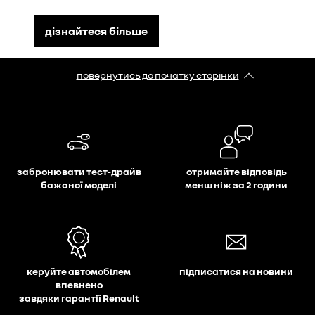
дізнайтеся більше
повернутись до початку сторінки
забронювати тест-драйв
отримайте відповідь
бажаної моделі
менш ніж за 2 години
керуйте автомобілем
підписатися на новини
впевнено
завдяки гарантії Renault