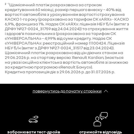
²˙¹Щомісячний платіж розраховано за строком
кредитування 60 місяці, розмір першого внеску – 40% від
вартості автомобіля з урахуванням вартості страхування
КАСКО 1-го року (розраховано за тарифом СК «ARX» - КАСКО
6,9%, франшиза 1%. Надає СК «ARX»: ліцензія НБУ б/н (витяг з
ДРФУ №27-0024_31759 від 24.04.2024)) та страхування життя
і здоров'я позичальника (розраховано за тарифом СК
«УНІВЕРСАЛЬНА» – 4,99% від суми кредиту. Надає СК
«УНІВЕРСАЛЬНА»: реєстраційний номер 11100424. Ліцензія
НБУ б/н (витяг з ДРФУ №27-0024_31517 від 23.04.2024)).
Щомісячний платіж розраховано від цін діючих станом на
29.06.2026 р. на стартову версію: Renault Kardian; (мається
на увазі акційна клієнтська вартість автомобіля зі знижкою
за кредитною програмою «Renault Бонус»).
Кредитна пропозиція діє з 29.06.2026 р. до 31.07.2026 р.
повернутись до початку сторінки
забронювати тест-драйв
отримайте відповідь