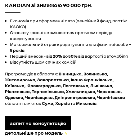
KARDIAN зі знижкою 90 000 грн.
Економія при оформленні авто (пенсійний фонд, платіж
КАСКО)
Ставка у гривні не змінюється протягом періоду
кредитування
Максимальний строк кредитування для фізичної особи –
5 років
Перший внесок - від
20%
до
50%
від вартості автомобіля
Відсутність щомісячних комісій
Програма діє в областях:
Вінницька, Волинська,
Житомирська, Закарпатська, Івано-Франківська,
Київська, Кіровоградська, Полтавська, Львівська,
Рівненська, Тернопільська, Хмельницька, Черкаська,
Одеська, Чернівецька, Дніпропетровська, Чернігівська
області та містах
Суми, Харків
та
Миколаїв
.
запит на консультацію
детальніше про модель