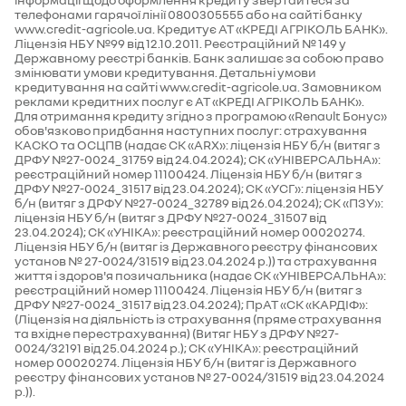
телефонами гарячої лінії 0800305555 або на сайті банку
www.credit-agricole.ua. Кредитує АТ «КРЕДІ АГРІКОЛЬ БАНК».
Ліцензія НБУ №99 від 12.10.2011. Реєстраційний № 149 у
Державному реєстрі банків. Банк залишає за собою право
змінювати умови кредитування. Детальні умови
кредитування на сайті www.credit-agricole.ua. Замовником
реклами кредитних послуг є АТ «КРЕДІ АГРІКОЛЬ БАНК».
Для отримання кредиту згідно з програмою «Renault Бонус»
обов'язково придбання наступних послуг: страхування
КАСКО та ОСЦПВ (надає СК «ARX»: ліцензія НБУ б/н (витяг з
ДРФУ №27-0024_31759 від 24.04.2024); СК «УНІВЕРСАЛЬНА»:
реєстраційний номер 11100424. Ліцензія НБУ б/н (витяг з
ДРФУ №27-0024_31517 від 23.04.2024); СК «УСГ»: ліцензія НБУ
б/н (витяг з ДРФУ №27-0024_32789 від 26.04.2024); СК «ПЗУ»:
ліцензія НБУ б/н (витяг з ДРФУ №27-0024_31507 від
23.04.2024); СК «УНІКА»: реєстраційний номер 00020274.
Ліцензія НБУ б/н (витяг із Державного реєстру фінансових
установ № 27-0024/31519 від 23.04.2024 р.)) та страхування
життя і здоров'я позичальника (надає СК «УНІВЕРСАЛЬНА»:
реєстраційний номер 11100424. Ліцензія НБУ б/н (витяг з
ДРФУ №27-0024_31517 від 23.04.2024); ПрАТ «СК «КАРДІФ»:
(Ліцензія на діяльність із страхування (пряме страхування
та вхідне перестрахування) (Витяг НБУ з ДРФУ №27-
0024/32191 від 25.04.2024 р.); СК «УНІКА»: реєстраційний
номер 00020274. Ліцензія НБУ б/н (витяг із Державного
реєстру фінансових установ № 27-0024/31519 від 23.04.2024
р.)).