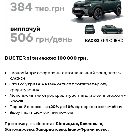
DUSTER зі знижкою 100 000 грн.
Економія при оформленні авто (пенсійний фонд, платіж
КАСКО)
Ставка у гривні не змінюється протягом періоду
кредитування
Максимальний строк кредитування для фізичної особи –
5 років
Перший внесок - від
20%
до
50%
від вартості автомобіля
Відсутність щомісячних комісій
Програма діє в областях:
Вінницька, Волинська,
Житомирська, Закарпатська, Івано-Франківська,