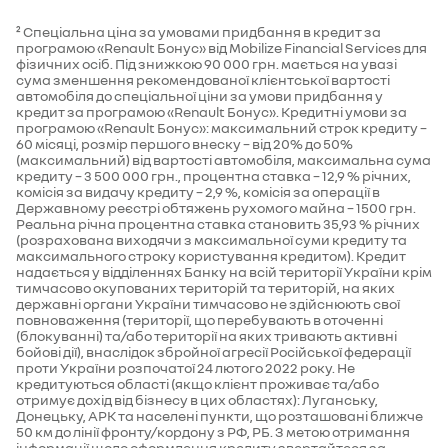
² Спеціальна ціна за умовами придбання в кредит за
програмою «Renault Бонус» від Mobilize Financial Services для
фізичних осіб. Під знижкою 90 000 грн. мається на увазі
сума зменшення рекомендованої клієнтської вартості
автомобіля до спеціальної ціни за умови придбання у
кредит за програмою «Renault Бонус». Кредитні умови за
програмою «Renault Бонус»: максимальний строк кредиту –
60 місяці, розмір першого внеску – від 20% до 50%
(максимальний) від вартості автомобіля, максимальна сума
кредиту – 3 500 000 грн., процентна ставка – 12,9 % річних,
комісія за видачу кредиту – 2,9 %, комісія за операції в
Державному реєстрі обтяжень рухомого майна – 1500 грн.
Реальна річна процентна ставка становить 35,93 % річних
(розрахована виходячи з максимальної суми кредиту та
максимального строку користування кредитом). Кредит
надається у відділеннях Банку на всій території України крім
тимчасово окупованих територій та територій, на яких
державні органи України тимчасово не здійснюють свої
повноваження (території, що перебувають в оточенні
(блокуванні) та/або території на яких тривають активні
бойові дії), внаслідок збройної агресії Російської федерації
проти України розпочатої 24 лютого 2022 року. Не
кредитуються області (якщо клієнт проживає та/або
отримує дохід від бізнесу в цих областях): Луганську,
Донецьку, АРК та населені пункти, що розташовані ближче
50 км до лінії фронту/кордону з РФ, РБ. З метою отримання
інформації щодо оформлення кредиту звертайтеся за