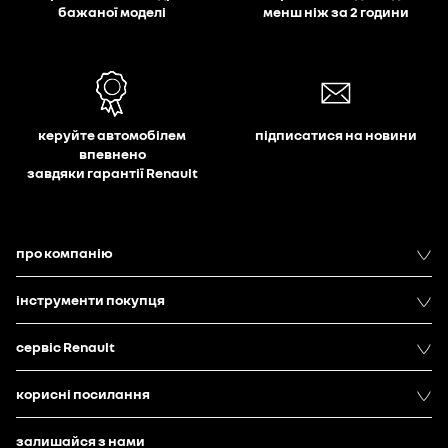
бажаної моделі
менш ніж за 2 години
керуйте автомобілем
підписатися на новини
впевнено
завдяки гарантії Renault
про компанію
інструменти покупця
сервіс Renault
корисні посилання
залишайся з нами