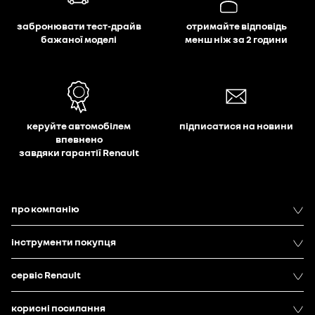
забронювати тест-драйв
отримайте відповідь
бажаної моделі
менш ніж за 2 години
керуйте автомобілем
підписатися на новини
впевнено
завдяки гарантії Renault
про компанію
інструменти покупця
сервіс Renault
корисні посилання