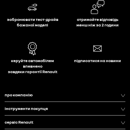
забронювати тест-драйв
отримайте відповідь
бажаної моделі
менш ніж за 2 години
керуйте автомобілем
підписатися на новини
впевнено
завдяки гарантії Renault
про компанію
інструменти покупця
сервіс Renault