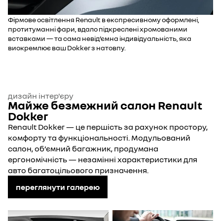
Фірмове освітлення Renault в експресивному оформлені,
протитуманні фари, вдало підкреслені хромованими
вставками — та сама невід’ємна індивідуальність, яка
виокремлює ваш Dokker з натовпу.
дизайн інтер'єру
Майже безмежний салон Renault
Dokker
Renault Dokker — це першість за рахунок простору,
комфорту та функціональності. Модульований
салон, об’ємний багажник, продумана
ергономічність — незамінні характеристики для
авто багатоцільового призначення.
переглянути галерею