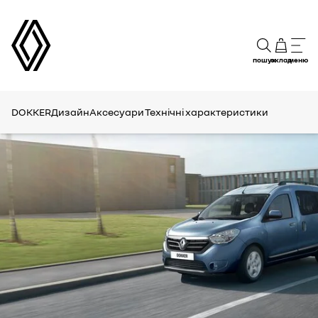
пошук
склад
меню
DOKKER
Дизайн
Аксесуари
Технічні характеристики