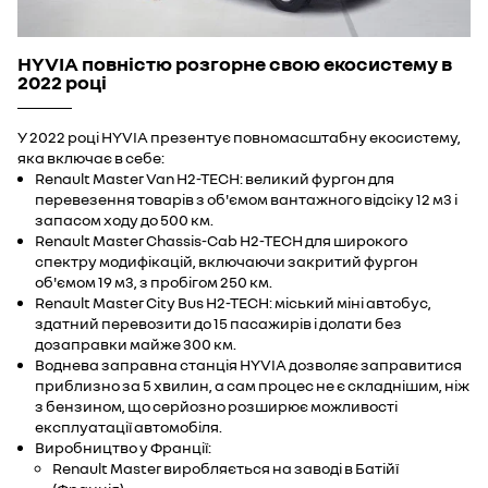
HYVIA повністю розгорне свою екосистему в
2022 році
У 2022 році HYVIA презентує повномасштабну екосистему,
яка включає в себе:
Renault Master Van H2-TECH: великий фургон для
перевезення товарів з об'ємом вантажного відсіку 12 м3 і
запасом ходу до 500 км.
Renault Master Chassis-Cab H2-TECH для широкого
спектру модифікацій, включаючи закритий фургон
об'ємом 19 м3, з пробігом 250 км.
Renault Master City Bus H2-TECH: міський міні автобус,
здатний перевозити до 15 пасажирів і долати без
дозаправки майже 300 км.
Воднева заправна станція HYVIA дозволяє заправитися
приблизно за 5 хвилин, а сам процес не є складнішим, ніж
з бензином, що серйозно розширює можливості
експлуатації автомобіля.
Виробництво у Франції:
Renault Master виробляється на заводі в Батійї