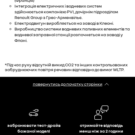
(Франція)
Інтеграція електричних і водневих систем
здійснюється компанією PVI, дочірнім підрозділом
Renault Group з Грес-Арменвільє.
Електродвигун виробляється на заводі в Клеоні.
Виробництво системи водневих паливних елементів та
водневої заправної станції розпочнеться на заводі у
Флані.
*Під час руху відсутній викид CO2 та інших контрольованих
забруднюючих повітря речовин відповідно до вимог WLTP.
повернутись до початку сторінки
забронювати тест-драйв
отримайте відповідь
бажаної моделі
менш ніж за 2 години