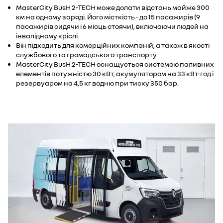
MasterCity BusH 2-TECH може долати відстань майже 300
км на одному заряді. Його місткість - до 15 пасажирів (9
пасажирів сидячи і 6 місць стоячи), включаючи людей на
інвалідному кріслі.
Він підходить для комерційних компаній, а також в якості
службового та громадського транспорту.
MasterCity BusH 2-TECH оснащується системою паливних
елементів потужністю 30 кВт, акумулятором на 33 кВт-год і
резервуаром на 4,5 кг водню при тиску 350 бар.