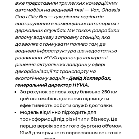
вже представили три легких комерційних
автомобіля на водневій тязі — Van, Chassis
Cab і City Bus — для різних варіантів
застосування в комерційних автопарках і
державних службах. Ми також розробили
власну водневу заправну станцію, яка
дозволяє отримувати паливо там, де
воднева інфраструктура ще недостатньо
розвинена. HYVA пропонує конкретні
рішення актуальних завдань у сфері
декарбонізації та транспорту на
екологічному водні» -
Девід Холлербах,
генеральний директор HYVIA.
За рахунок запасу ходу близько 250 км
цей автомобіль дозволяє підвищити
ефективність роботи служб доставки.
Модель відмінно підходить для
трансформації під різні типи бізнесу. Це
перша версія закритого фургона об'ємом
19 м3 для зручного перевезення вантажів