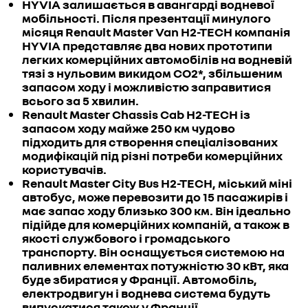
HYVIA залишається в авангарді водневої
мобільності. Після презентації минулого
місяця Renault Master Van H2-TECH компанія
HYVIA представляє два нових прототипи
легких комерційних автомобілів на водневій
тязі з нульовим викидом CO2*, збільшеним
запасом ходу і можливістю заправитися
всього за 5 хвилин.
Renault Master Chassis Cab H2-TECH із
запасом ходу майже 250 км чудово
підходить для створення спеціалізованих
модифікацій під різні потреби комерційних
користувачів.
Renault Master City Bus H2-TECH, міський міні
автобус, може перевозити до 15 пасажирів і
має запас ходу близько 300 км. Він ідеально
підійде для комерційних компаній, а також в
якості службового і громадського
транспорту. Він оснащується системою на
паливних елементах потужністю 30 кВт, яка
буде збиратися у Франції. Автомобіль,
електродвигун і воднева система будуть
випускатися також у Франції.