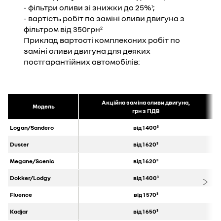
- фільтри оливи зі знижки до 25%
;
1
- вартість робіт по заміні оливи двигуна з
фільтром від 350грн
2
Приклад вартості комплексних робіт по
заміні оливи двигуна для деяких
постгарантійних автомобілів:
Акційна заміна оливи двигуна,
Модель
грн з ПДВ
Logan/Sandero
від 1 400
3
Duster
від 1 620
3
Megane/Scenic
від 1 620
3
Dokker/Lodgy
від 1 400
3
Fluence
від 1 570
3
Kadjar
від 1 650
3