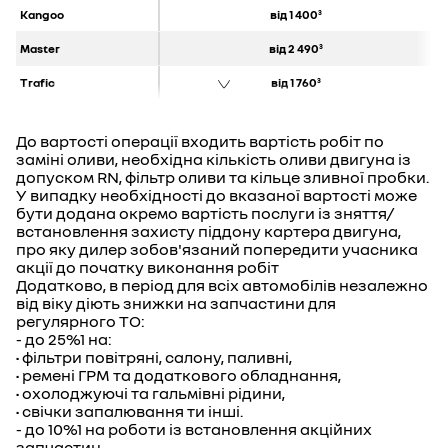
Kangoo
від 1 400
3
Master
від 2 490
3
Trafic
від 1 760
3
До вартості операції входить вартість робіт по
заміні оливи, необхідна кількість оливи двигуна із
допуском RN, фільтр оливи та кільце зливної пробки.
У випадку необхідності до вказаної вартості може
бути додана окремо вартість послуги із зняття/
встановлення захисту піддону картера двигуна,
про яку дилер зобов'язаний попередити учасника
акції до початку виконання робіт
Додатково, в період для всіх автомобілів незалежно
від віку діють знижки на запчастини для
регулярного ТО:
- до 25%1 на:
• фільтри повітряні, салону, паливні,
• ремені ГРМ та додаткового обладнання,
• охолоджуючі та гальмівні рідини,
• свічки запалювання ти інші.
- до 10%1 на роботи із встановлення акційних
запчастин.