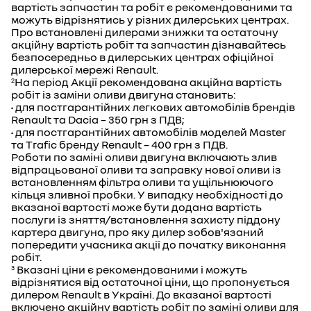
вартість запчастин та робіт є рекомендованими та
можуть відрізнятись у різних дилерських центрах.
Про встановлені дилерами знижки та остаточну
акційну вартість робіт та запчастин дізнавайтесь
безпосередньо в дилерських центрах офіційної
дилерської мережі Renault.
На період Акції рекомендована акційна вартість
2
робіт із заміни оливи двигуна становить:
• для постгарантійних легкових автомобілів брендів
Renault та Dacia – 350 грн з ПДВ;
• для постгарантійних автомобілів моделей Master
та Trafic бренду Renault – 400 грн з ПДВ.
Роботи по заміні оливи двигуна включають злив
відпрацьованої оливи та заправку нової оливи із
встановленням фільтра оливи та ущільнюючого
кільця зливної пробки. У випадку необхідності до
вказаної вартості може бути додана вартість
послуги із зняття/встановлення захисту піддону
картера двигуна, про яку дилер зобов'язаний
попередити учасника акції до початку виконання
робіт.
Вказані ціни є рекомендованими і можуть
3
відрізнятися від остаточної ціни, що пропонується
дилером Renault в Україні. До вказаної вартості
включено акційну вартість робіт по заміні оливи для