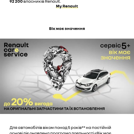
92 200
власників Renault.
My Renault
Вік має значення
Для автомобілів віком понад 5 років** на постійній
основі діє оновлена програма лояльності «Вік має