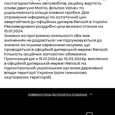
постагарантійних автомобілів, акційну вартість
оливи двигуна Motrio, фільтра Value+ та
ущільнюючого кільця зливної пробки. Для
отримання інформації по остаточній ціні
звертайтеся до офіційних дилерів Renault в Україні.
Рекомендовані роздрібні ціни вказані станом на
15.01.2024.
Знижки за програмою лояльності «Вік має
значення» не додаються і не підсумовуються до
знижок за іншими сервісними акціями, що
проводяться в офіційній дилерській мережі Renault.
Кількість акційних запчастин обмежена.
Пропозиція діє з 15.01.2024 до 10.03.2024р. виключно
в офіційній дилерській мережі Renault на
підконтрольній українським органам державної
влади території України (крім тимчасово
окупованих територій).
повернутись до початку сторінки