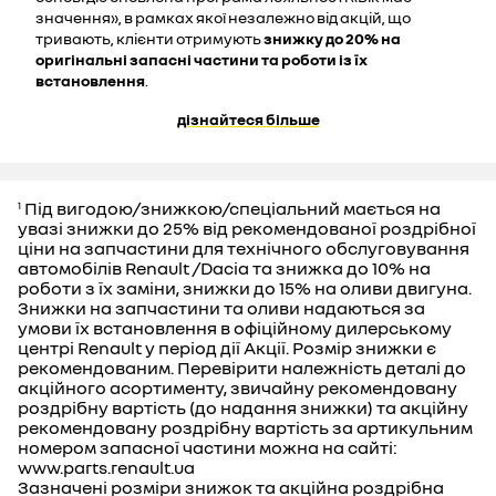
значення», в рамках якої незалежно від акцій, що
тривають, клієнти отримують
знижку до 20% на
оригінальні запасні частини та роботи із їх
встановлення
.
дізнайтеся більше
Під вигодою/знижкою/спеціальний мається на
1
увазі знижки до 25% від рекомендованої роздрібної
ціни на запчастини для технічного обслуговування
автомобілів Renault /Dacia та знижка до 10% на
роботи з їх заміни, знижки до 15% на оливи двигуна.
Знижки на запчастини та оливи надаються за
умови їх встановлення в офіційному дилерському
центрі Renault у період дії Акції. Розмір знижки є
рекомендованим. Перевірити належність деталі до
акційного асортименту, звичайну рекомендовану
роздрібну вартість (до надання знижки) та акційну
рекомендовану роздрібну вартість за артикульним
номером запасної частини можна на сайті:
www.parts.renault.ua
Зазначені розміри знижок та акційна роздрібна