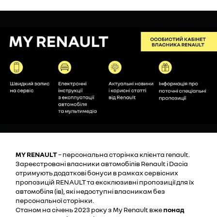
MY
RENAULT
– персональна сторінка клієнта renault.
Зареєстровані власники автомобілів Renault і Dacia
отримують додаткові бонуси в рамках сервісних
пропозицій RENAULT та ексклюзивні пропозиції для їх
автомобіля (ів), які недоступні власникам без
персональної сторінки.
Станом на січень 2023 року з My Renault вже
понад