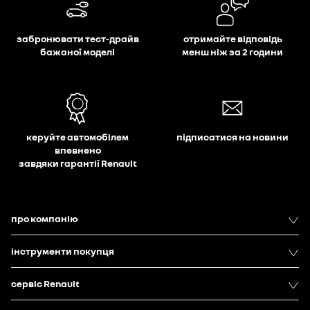
забронювати тест-драйв
отримайте відповідь
бажаної моделі
менш ніж за 2 години
керуйте автомобілем
підписатися на новини
впевнено
завдяки гарантії Renault
про компанію
інструменти покупця
сервіс Renault