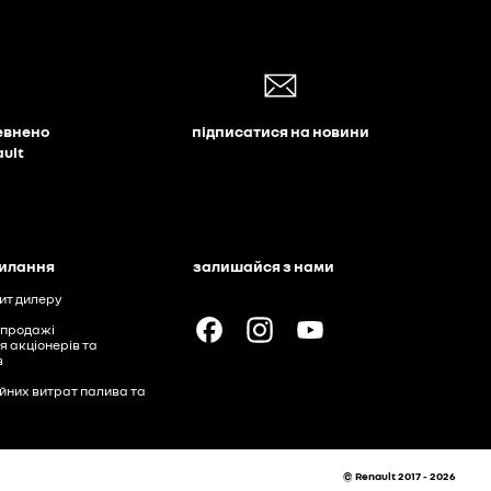
евнено
підписатися на новини
ault
силання
залишайся з нами
ит дилеру
 продажі
я акціонерів та
в
ійних витрат палива та
© Renault 2017 - 2026