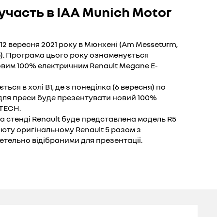
 участь в IAA Munich Motor
 12 вересня 2021 року в Мюнхені (Am Messeturm,
). Програма цього року ознаменується
овим 100% електричним Renault Megane E-
ься в холі В1, де з понеділка (6 вересня) по
ля преси буде презентувати новий 100%
-TECH.
 на стенді Renault буде представлена модель R5
б’юту оригінальному Renault 5 разом з
етельно відібраними для презентації.