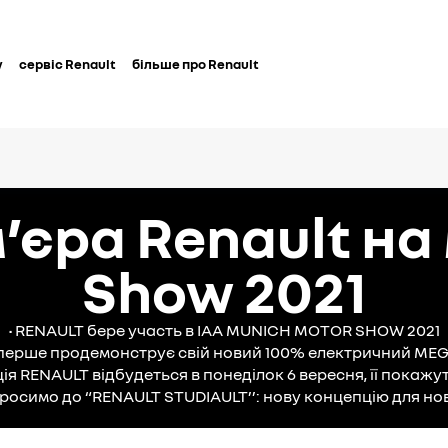
у
сервіс Renault
більше про Renault
’єра Renault на
Show 2021
• RENAULT бере участь в IAA MUNICH MOTOR SHOW 2021
вперше продемонструє свій новий 100% електричний ME
ія RENAULT відбудеться в понеділок 6 вересня, її покажут
просимо до “RENAULT STUDIAULT’’: нову концепцію для но