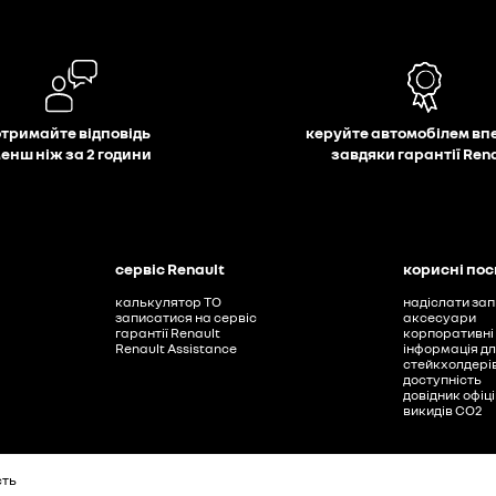
отримайте відповідь
керуйте автомобілем вп
енш ніж за 2 години
завдяки гарантії Ren
сервіс Renault
корисні по
калькулятор ТО
надіслати зап
записатися на сервіс
аксесуари
гарантії Renault
корпоративні
Renault Assistance
інформація дл
стейкхолдері
доступність
довідник офіц
викидів СО2
сть