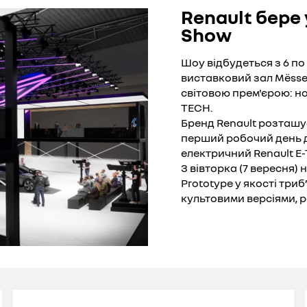
Renault бере
Show
Шоу відбудеться з 6 по
виставковий зал Mësse
світовою прем'єрою: н
TECH.
Бренд Renault розташуєт
перший робочий день д
електричний Renault E
З вівторка (7 вересня)
Prototype у якості три
культовими версіями, р