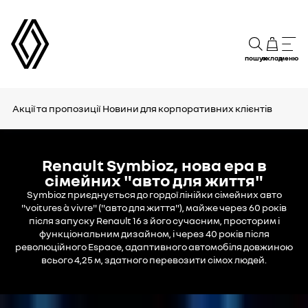
пошук
склад
меню
Акції та пропозиції
Новини для корпоративних клієнтів
Renault Symbioz, нова ера в
сімейних "авто для життя"
Symbioz приєднується до гордої лінійки сімейних авто
"voitures à vivre" ("авто для життя"), майже через 60 років
після запуску Renault 16 з його сучасним, просторим і
функціональним дизайном, і через 40 років після
революційного Espace, адаптивного автомобіля довжиною
всього 4,25 м, здатного перевозити сімох людей.