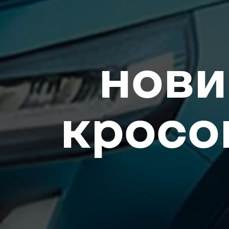
нови
кросо