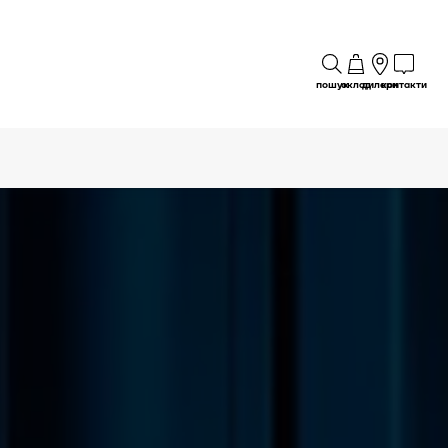
пошук
склад
дилери
контакти