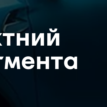
ктний
гмента