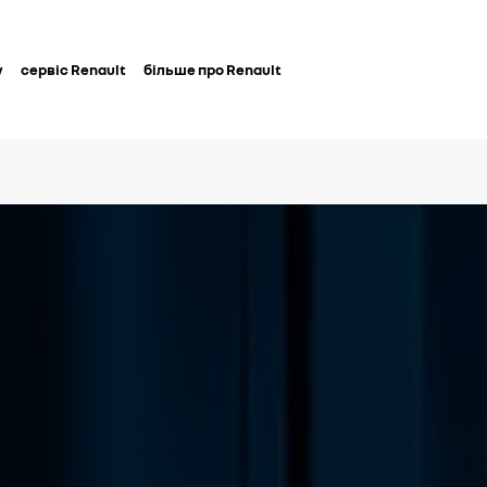
у
сервіс Renault
більше про Renault