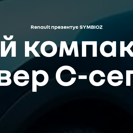
Renault презентує SYMBIOZ
й компа
вер С-се