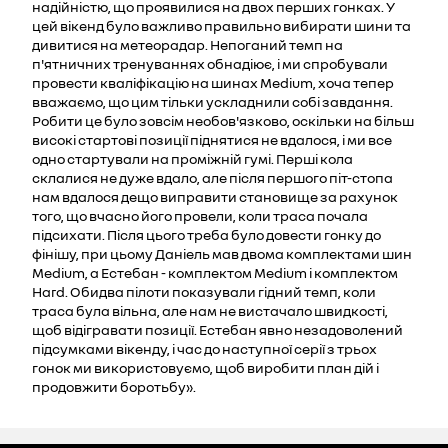
надійністю, що проявилися на двох перших гонках. У
цей вікенд було важливо правильно вибирати шини та
дивитися на метеорадар. Непоганий темп на
п'ятничних тренуваннях обнадіює, і ми спробували
провести кваліфікацію на шинах Medium, хоча тепер
вважаємо, що цим тільки ускладнили собі завдання.
Робити це було зовсім необов'язково, оскільки на більш
високі стартові позиції піднятися не вдалося, і ми все
одно стартували на проміжній гумі. Перші кола
склалися не дуже вдало, але після першого піт-стопа
нам вдалося дещо виправити становище за рахунок
того, що вчасно його провели, коли траса почала
підсихати. Після цього треба було довести гонку до
фінішу, при цьому Даніель мав двома комплектами шин
Medium, а Естебан - комплектом Medium і комплектом
Hard. Обидва пілоти показували гідний темп, коли
траса була вільна, але нам не вистачало швидкості,
щоб відігравати позиції. Естебан явно незадоволений
підсумками вікенду, і час до наступної серії з трьох
гонок ми використовуємо, щоб виробити план дій і
продовжити боротьбу».