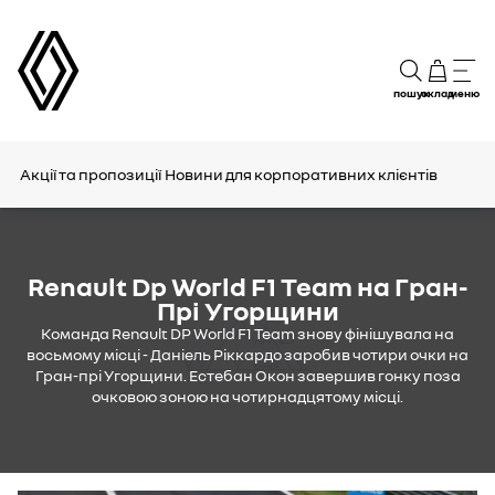
пошук
склад
меню
Акції та пропозиції
Новини для корпоративних клієнтів
Renault Dp World F1 Team на Гран-
Прі Угорщини
Команда Renault DP World F1 Team знову фінішувала на
восьмому місці - Даніель Ріккардо заробив чотири очки на
Гран-прі Угорщини. Естебан Окон завершив гонку поза
очковою зоною на чотирнадцятому місці.