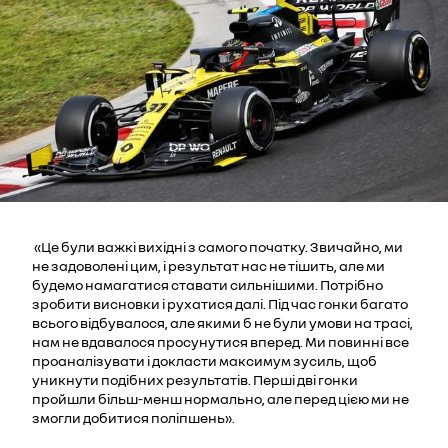
«Це були важкі вихідні з самого початку. Звичайно, ми
не задоволені цим, і результат нас не тішить, але ми
будемо намагатися ставати сильнішими. Потрібно
зробити висновки і рухатися далі. Під час гонки багато
всього відбувалося, але якими б не були умови на трасі,
нам не вдавалося просунутися вперед. Ми повинні все
проаналізувати і докласти максимум зусиль, щоб
уникнути подібних результатів. Перші дві гонки
пройшли більш-менш нормально, але перед цією ми не
змогли добитися поліпшень».