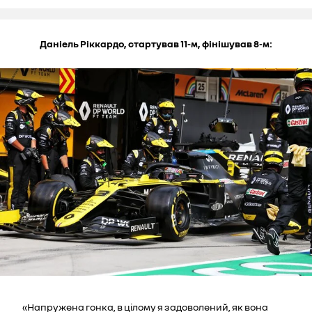
Даніель Ріккардо, стартував 11-м, фінішував 8-м:
«Напружена гонка, в цілому я задоволений, як вона