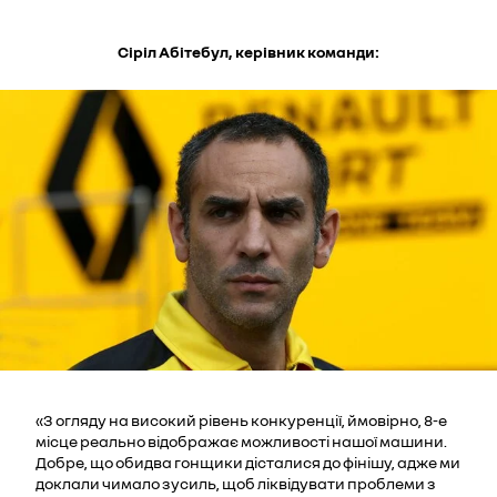
Сіріл Абітебул, керівник команди:
«З огляду на високий рівень конкуренції, ймовірно, 8-е
місце реально відображає можливості нашої машини.
Добре, що обидва гонщики дісталися до фінішу, адже ми
доклали чимало зусиль, щоб ліквідувати проблеми з