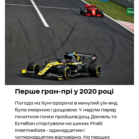
Перше гран-прі у 2020 році
Погода на Хунгарорінзі в минулий уїк-енд
була хмарною і дощовою. У неділю перед
початком гонки пройшов дощ. Даніель та
Естебан стартували на шинах Pirelli
Intermediate - одинадцятим і
чотирнадцятим відповідно. На перших