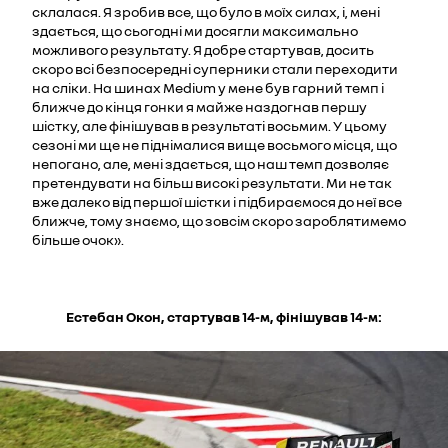
склалася. Я зробив все, що було в моїх силах, і, мені
здається, що сьогодні ми досягли максимально
можливого результату. Я добре стартував, досить
скоро всі безпосередні суперники стали переходити
на сліки. На шинах Medium у мене був гарний темп і
ближче до кінця гонки я майже наздогнав першу
шістку, але фінішував в результаті восьмим. У цьому
сезоні ми ще не піднімалися вище восьмого місця, що
непогано, але, мені здається, що наш темп дозволяє
претендувати на більш високі результати. Ми не так
вже далеко від першої шістки і підбираємося до неї все
ближче, тому знаємо, що зовсім скоро зароблятимемо
більше очок».
Естебан Окон, стартував 14-м, фінішував 14-м: