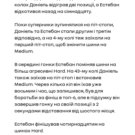
колах Даніель відіграв дві позиції, а Естебан
відкотився назад на сімнадцяту.
Поки суперники зупинялися на піт-стопи,
Даніель та Естебан стали другим і третім
відповідно, а на 4-му колі теж заїхали на
перший піт-стоп, щоб змінити шини на
Medium.
В середині гонки Естебан поміняв шини на
більш агресивні Hard. На 43-му колі Даніель
також заїхав на піт-стоп і встановив
Medium. Через кілька кіл він їхав уже
восьмим і час, що залишився, був для
боротьби за фініш в топ-6, але в підсумку він
завершив гонку на своїй позиції з 2
секундами відставання від шостого місця.
Естебан фінішував чотирнадцятим на
шинах Hard.