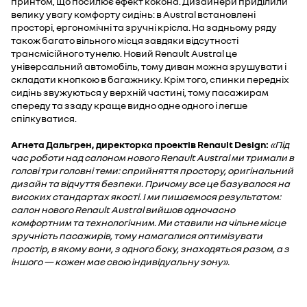
принтом, що посилює ефект кокона. Дизайнери приділили
велику увагу комфорту сидінь: в Austral встановлені
просторі, ергономічні та зручні крісла. На задньому ряду
також багато вільного місця завдяки відсутності
трансмісійного тунелю. Новий Renault Austral це
універсальний автомобіль, тому диван можна зрушувати і
складати кнопкою в багажнику. Крім того, спинки передніх
сидінь звужуються у верхній частині, тому пасажирам
спереду та ззаду краще видно одне одного і легше
спілкуватися.
Агнета Дальгрен, директорка проектів Renault Design:
«Під
час роботи над салоном нового Renault Austral ми тримали в
голові три головні теми: сприйняття простору, оригінальний
дизайн та відчуття безпеки. Причому все це базувалося на
високих стандартах якості. І ми пишаємося результатом:
салон нового Renault Austral вийшов одночасно
комфортним та технологічним. Ми ставили на чільне місце
зручність пасажирів, тому намагалися оптимізувати
простір, в якому вони, з одного боку, знаходяться разом, а з
іншого — кожен має свою індивідуальну зону».