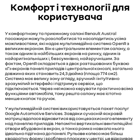
Комфорт і технології для
користувача
У комфортному та приємному салоні Renault Austral
пасажири можуть розслабитися та насолодитись усіма
можливостями, які надає мультимедійна система OpenR з
великим екраном. Він є центральним елементом салону, а
також одним із найбільших екранів на ринку, одним із
найоригінальніших і, безсумнівно, найзручнішим. За
фактом, OpenR складається з двох розташованих буквою
«Г» екранів панелі приладів і центральної консолі, загальна
довжина яких становить 24,3 дюйма (площа 774 см2).
Система має велику зону огляду, зручний і інтуїтивно
зрозумілий інтерфейс і підтримує сервіси, що
підключаються. Через неї можна керувати практично всіма
функціями автомобіля, тому решта салону має істотно
менше кнопок та ручок.
У мультимедійній системі використовується пакет послуг
Google Automotive Services. Завдяки сучасній яскравій
матриці вдалося відмовитися від сонцезахисного елементу
над панеллю приладів. Непомітні вертикальні вентиляційні
отвори вбудовані в екран, а тонка рамка навколо нього
ідеально підігнана до панелі. Рульове колесо має більш
квадратну форму і зроблено плоским у центрі, це відкриває