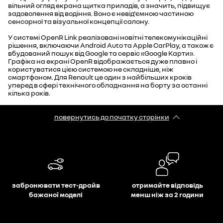
вільний огляд екрана щитка приладів, а значить, підвищує
задоволення від водіння. Воно є невід'ємною частиною
сенсорної та візуальної концепції салону.
У системі OpenR Link реалізовані новітні телекомунікаційні
рішення, включаючи Android Auto та Apple CarPlay, а також є
вбудований пошук від Google та сервіс «Google Карти».
Графіка на екрані OpenR відображається дуже плавно і
користуватися цією системою не складніше, ніж
смартфоном. Для Renault це один з найбільших кроків
уперед в сфері технічного обладнання на борту за останні
кілька років.
повернутись до початку сторінки
забронювати тест-драйв
отримайте відповідь
бажаної моделі
менш ніж за 2 години