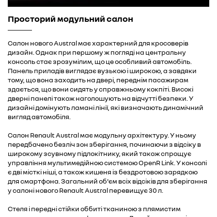
Просторий модульний салон
Салон нового Austral має характерний для кросоверів
дизайн. Однак при першому ж погляді на центральну
консоль стає зрозумілим, що це особливий автомобіль.
Панель приладів виглядає вузькою і широкою, а завдяки
тому, що вона заходить на двері, переднім пасажирам
здається, що вони сидять у справжньому кокпіті. Високі
дверні панелі також наголошують на відчутті безпеки. У
дизайні домінують ламані лінії, які визначають динамічний
вигляд автомобіля.
Салон Renault Austral має модульну архітектуру. У ньому
передбачено безліч зон зберігання, починаючи з відсіку в
широкому зсувному підлокітнику, який також спрощує
управління мультимедійною системою OpenR Link. У консолі
є дві місткі ніші, а також кишеня із бездротовою зарядкою
для смартфона. Загальний об'єм всіх відсіків для зберігання
у салоні нового Renault Austral перевищує 30 л.
Стеля і передні стійки оббиті тканиною з плямистим