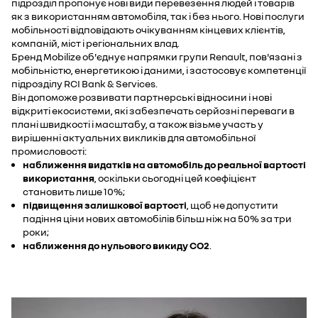
підрозділ пропонує нові види перевезення людей і товарів
як з використанням автомобіля, так і без нього. Нові послуги
мобільності відповідають очікуванням кінцевих клієнтів,
компаній, міст і регіональних влад.
Бренд Mobilize об'єднує напрямки групи Renault, пов'язані з
мобільністю, енергетикою і даними, і застосовує компетенції
підрозділу RCI Bank & Services.
Він допоможе розвивати партнерські відносини і нові
відкриті екосистеми, які забезпечать серйозні переваги в
плані швидкості і масштабу, а також візьме участь у
вирішенні актуальних викликів для автомобільної
промисловості:
наближення видатків на автомобіль до реальної вартості
використання
, оскільки сьогодні цей коефіцієнт
становить лише 10%;
підвищення залишкової вартості
, щоб не допустити
падіння ціни нових автомобілів більш ніж на 50% за три
роки;
наближення до нульового викиду CO2
.