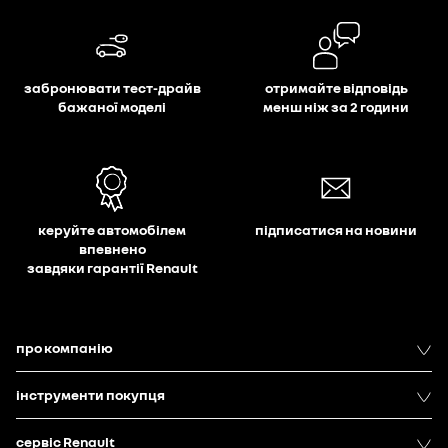
забронювати тест-драйв
отримайте відповідь
бажаної моделі
менш ніж за 2 години
керуйте автомобілем
підписатися на новини
впевнено
завдяки гарантії Renault
про компанію
інструменти покупця
сервіс Renault