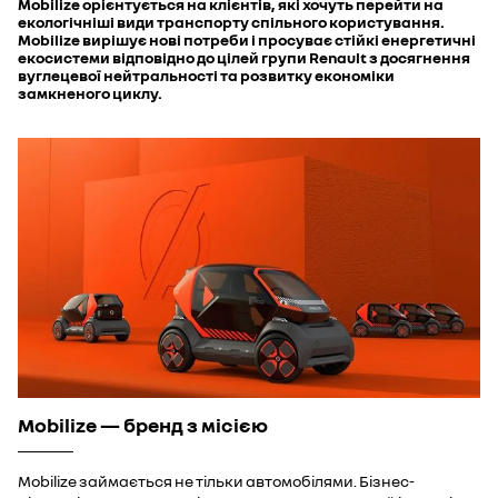
Mobilize орієнтується на клієнтів, які хочуть перейти на
екологічніші види транспорту спільного користування.
Mobilize вирішує нові потреби і просуває стійкі енергетичні
екосистеми відповідно до цілей групи Renault з досягнення
вуглецевої нейтральності та розвитку економіки
замкненого циклу.
Mobilize — бренд з місією
Mobilize займається не тільки автомобілями. Бізнес-