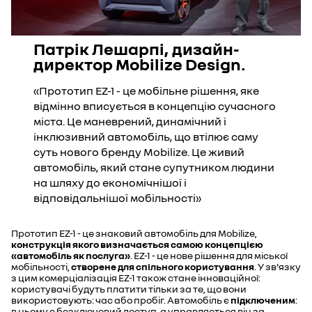
Патрік Лешарпі, дизайн-
директор Mobilize Design.
«Прототип EZ-1 - це мобільне рішення, яке
відмінно вписується в концепцію сучасного
міста. Це маневрений, динамічний і
інклюзивний автомобіль, що втілює саму
суть нового бренду Mobilize. Це живий
автомобіль, який стане супутником людини
на шляху до економічнішої і
відповідальнішої мобільності»
Прототип EZ-1 - це знаковий автомобіль для Mobilize,
конструкція якого визначається самою концепцією
«автомобіль як послуга»
. EZ-1 - це нове рішення для міської
мобільності,
створене для спільного користування
. У зв'язку
з цим комерціалізація EZ-1 також стане інноваційної:
користувачі будуть платити тільки за те, що вони
використовують: час або пробіг. Автомобіль є
підключеним
:
в ньому є безключовий доступ, а управляється він за