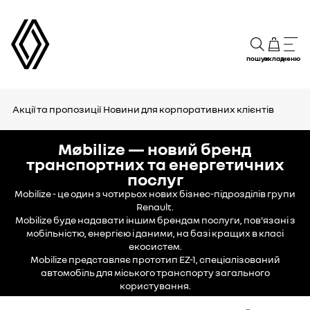
пошук
склад
меню
Акції та пропозиції
Новини для корпоративних клієнтів
Møbilize — новий бренд
транспортних та енергетичних
послуг
Mobilize - це один з чотирьох нових бізнес-підрозділів групи
Renault.
Mobilize буде надавати іншим брендам послуги, пов'язані з
мобільністю, енергією і даними, на базі кращих в класі
екосистем.
Mobilize представляє прототип EZ-1, спеціалізований
автомобіль для міського транспорту загального
користування.