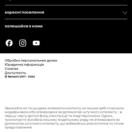
корисні посилання
залишайся з нами
Обробка персональних даних
Юридична інформація
Cookies
Доступність
© Renault 2017 - 2026
Зважайте на те що деякі елементи контенту на наших веб-сторінках
модифіковані або згенеровані за допомогою штучного інтелекту – в
першу чергу деталі фону, ілюстрації та іноді персонажі. Однак,
транспортні засоби в нашому модельному ряду не згенеровані за
допомогою штучного інтелекту, що забезпечує реалістичне та точне
представлення.