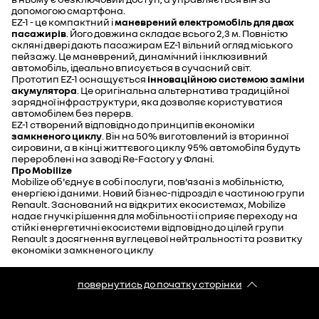
допомогою смартфона.
EZ-1 - це компактний і
маневрений електромобіль для двох
пасажирів
. Його довжина складає всього 2,3 м. Повністю
скляні двері дають пасажирам EZ-1 вільний огляд міського
пейзажу. Це маневрений, динамічний і інклюзивний
автомобіль, ідеально вписується в сучасний світ.
Прототип EZ-1 оснащується
інноваційною системою заміни
акумулятора
. Це оригінальна альтернатива традиційної
зарядної інфраструктури, яка дозволяє користуватися
автомобілем без перерв.
EZ-1 створений відповідно до принципів економіки
замкненого циклу
. Він на 50% виготовлений із вторинної
сировини, а в кінці життєвого циклу 95% автомобіля будуть
перероблені на заводі Re-Factory у Флані.
Про Mobilize
Mobilize об'єднує в собі послуги, пов'язані з мобільністю,
енергією і даними. Новий бізнес-підрозділ є частиною групи
Renault. Заснований на відкритих екосистемах, Mobilize
надає гнучкі рішення для мобільності і сприяє переходу на
стійкі енергетичні екосистеми відповідно до цілей групи
Renault з досягнення вуглецевої нейтральності та розвитку
економіки замкненого циклу
повернутись до початку сторінки