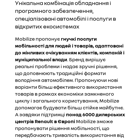
Унікальна комбінація обладнання і
програмного забезпечення,
спеціалізовані автомобілі і послуги в
відкритих екосистемах
Mobilize пропонує
гнучкі послуги
мобільності для людей і товарів, адаптовані
до мінливих очікуванням клієнтів, компаній і
муніципальної влади
. Бренд вирішує
реальні проблеми і надає зручні рішення,
що доповнюють традиційні формати
володіння автомобілем. Пропонуючи нові
варіанти більш ефективного використання
товарів в рамках економіки замкненого
циклу і загального користування, Mobilize
допомагає будувати більш стійке майбутнє.
А завдяки підтримці
понад 6000 дилерських
центрів Renault в Європі
Mobilize зможе
пропонувати рішення мобільності, що
передбачають тривалість використання від