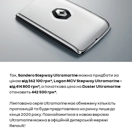
Так,
Sandero Stepway Ultramarine
можна придбати за
ціною
від
362 100 грн*, Logan MCV Stepway Ultramarine –
від 414 800 грн*,
а початкова ціна на
Duster Ultramarine
становить
442 500 грн*.
Лімітована серія Ultramarine має обмежену кількість
пропозицій та буде представлена на ринку лише до
кінця 2020 року. Познайомитися з новою версією
Ultramarine можна в офіційній дилерській мережі
Renault!