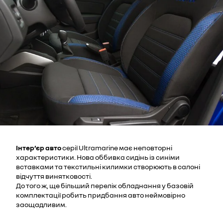
Інтер’єр авто
серії Ultramarine має неповторні
характеристики. Нова оббивка сидінь із синіми
вставками та текстильні килимки створюють в салоні
відчуття винятковості.
До того ж, ще більший перелік обладнання у базовій
комплектації робить придбання авто неймовірно
заощадливим.