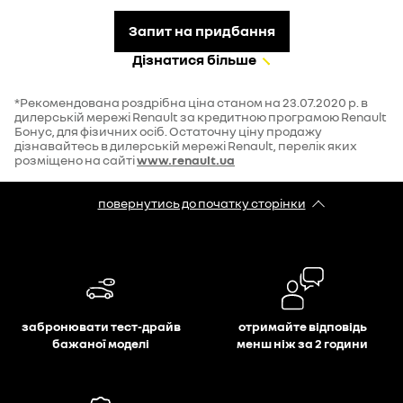
Запит на придбання
Дізнатися більше
*Рекомендована роздрібна ціна станом на 23.07.2020 р. в
дилерській мережі Renault за кредитною програмою Renault
Бонус, для фізичних осіб. Остаточну ціну продажу
дізнавайтесь в дилерській мережі Renault, перелік яких
розміщено на сайті
www.renault.ua
повернутись до початку сторінки
забронювати тест-драйв
отримайте відповідь
бажаної моделі
менш ніж за 2 години