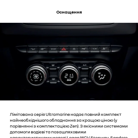
Оснащення
Лімітована серія Ultramarine надає повний комплект
найнеобхіднішого обладнання за кращою ціною (у
порівнянні з комплектацією Zen). З якісними системами
допомоги водієві та позашляховими
характеристиками моделі Logan MCV Stepway, Sandero