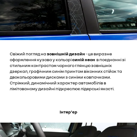
Свіжий погляд на
зовнішній дизайн
- це виразне
оформлення кузова у кольорі
синій неон
в поєднанні зі
стильним контрастом чорного глянцю зовнішніх
дзеркал, графічним синім принтом віконних стійок та
двокольоровими дисками з синіми ковпачками.
Стрімкий, динамічний характер автомобілів в
лімітованому дизайні підкреслює лідерські якості.
Інтер'єр