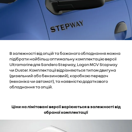
В залежності від опцій та бажаного обладнання можна
підібрати найбільш оптимальну комплектацію версії
Ultramarine для Sandero Stepway, Logan MCV Stapway
чи Duster. Комплектації відрізняються типом двигуна
(дизельний або бензиновий), коробкою передач
(механіка чи автомат), та наявністю додаткового
обладнання та опцій.
Ціни на лімітовані версії варіюються в залежності від
обраної комплектації