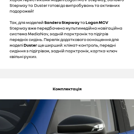
Stepway та Duster готові до випробувань та активних
подорожей!
Так, для моделей
Sandero Stepway
та
Logan MCV
Stepway вже передбачена мультимедійна навігаційна
система MediaNav, задній парктронік та підігрів
передніх сидінь. Перелік додаткового оснащення для
моделі
Duster
ще ширший: клімат-контроль, передні
сидіння з підігрівом, задній парктронік, картка-ключ
«вільні руки».
Комплектація