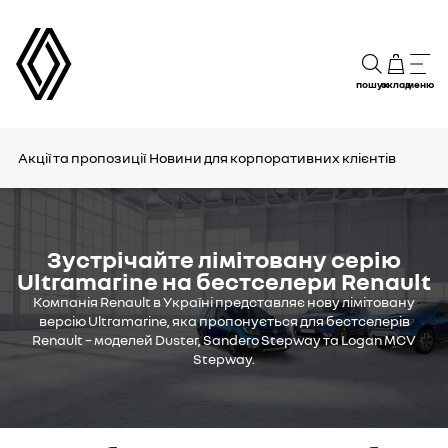
пошук
склад
меню
Акції та пропозиції
Новини для корпоративних клієнтів
Зустрічайте лімітовану серію
Ultramarine на бестселери Renault
Компанія Renault в Україні представляє нову лімітовану
версію Ultramarine, яка пропонується для бестселерів
Renault – моделей Duster, Sandero Stepway та Logan MCV
Stepway.