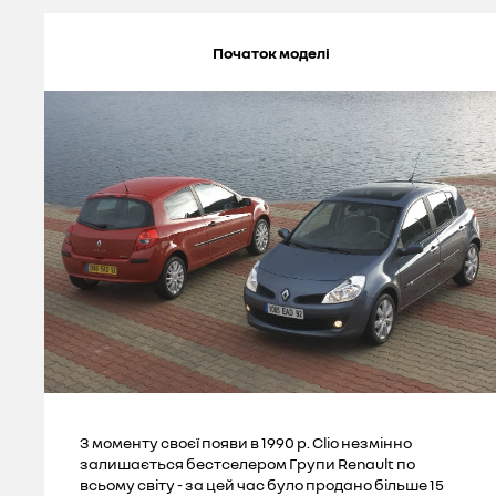
Початок моделі
З моменту своєї появи в 1990 р. Clio незмінно
залишається бестселером Групи Renault по
всьому світу - за цей час було продано більше 15