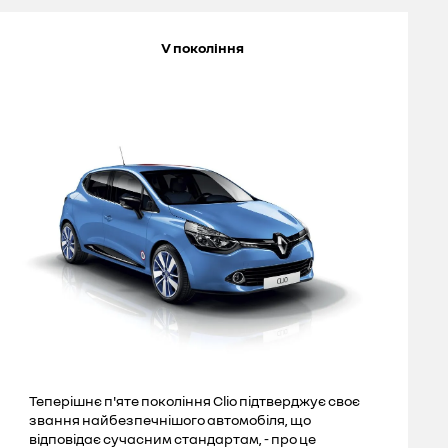
V покоління
Теперішнє п'яте покоління Clio підтверджує своє
звання найбезпечнішого автомобіля, що
відповідає сучасним стандартам, - про це