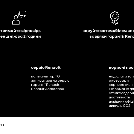
отримайте відповідь
керуйте автомобілем вп
енш ніж за 2 години
завдяки гарантії Ren
сервіс Renault
корисні по
калькулятор ТО
надіслати зап
записатися на сервіс
аксесуари
гарантії Renault
корпоративні
Renault Assistance
інформація дл
стейкхолдері
доступність
довідник офіц
викидів СО2
сть