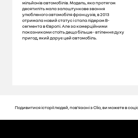
мільйонів автомобілів. Модель, яка протягом
десятиліть мала залаштункове звання
улюбленого автомобіля французів, в 2013
отримала новий статус і стала лідером B-
сегмента в Європі. Але за комерційними
показниками стоїть дещо більше - втілення духу
пригод, який дарує цей автомобіль.
Подивитися історії людей, пов'язані з Clio, ви можете в 