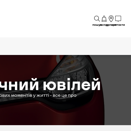
пошук
склад
дилери
контакти
ічний ювілей
авих моментів у житті - все це про