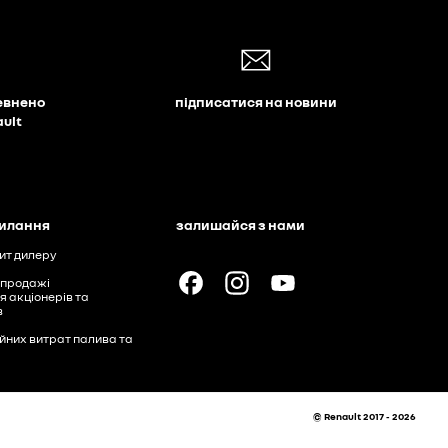
евнено
підписатися на новини
ault
силання
залишайся з нами
ит дилеру
 продажі
я акціонерів та
в
ійних витрат палива та
© Renault 2017 - 2026