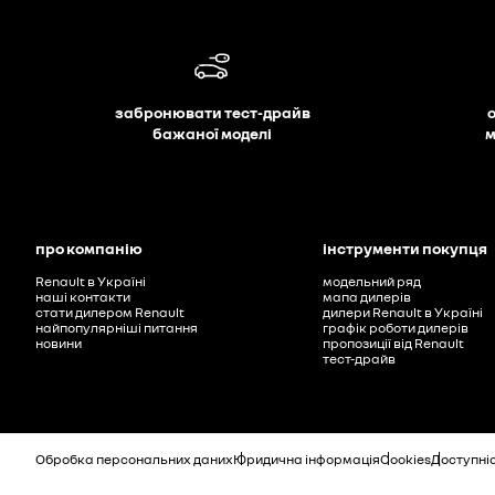
забронювати тест-драйв
бажаної моделі
м
про компанію
інструменти покупця
Renault в Україні
модельний ряд
наші контакти
мапа дилерів
стати дилером Renault
дилери Renault в Україні
найпопулярніші питання
графік роботи дилерів
новини
пропозиції від Renault
тест-драйв
Обробка персональних даних
Юридична інформація
Cookies
Доступні