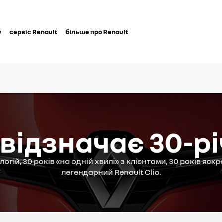
у
сервіс Renault
більше про Renault
o відзначає 30-р
логій, 30 років «на одній хвилі» з клієнтами, 30 років яскр
легендарний Renault Clio.