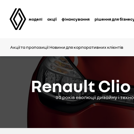
моделі
акції
фінансування
рішення для бізнес
Акції та пропозиції
Новини для корпоративних клієнтів
Renault Cli
30 років еволюції дизайну і техно