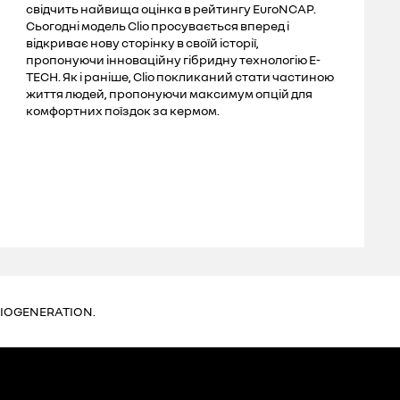
свідчить найвища оцінка в рейтингу EuroNCAP.
Сьогодні модель Clio просувається вперед
і
відкриває нову сторінку в своїй історії,
пропонуючи інноваційну гібридну технологію E-
TECH. Як і раніше, Clio покликаний стати частиною
життя людей, пропонуючи максимум опцій для
комфортних поїздок за кермом.
#CLIOGENERATION.