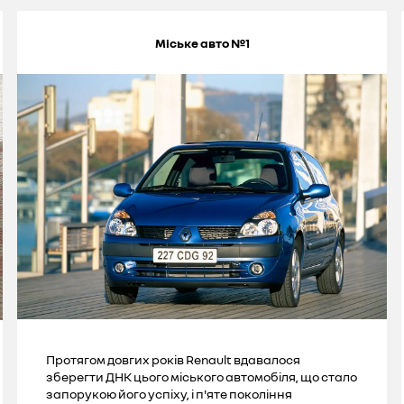
Міське авто №1
Протягом довгих років Renault вдавалося
зберегти ДНК цього міського автомобіля, що стало
запорукою його успіху, і п'яте покоління