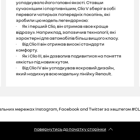
успадкувало його головні якості. Ставши
сучаснішим і спортивнішим, Clio V зберіг в собі
переваги чотирьох попередніх поколінь, які
зробили цю модель легендарною:
· Як і перший Clio, він отримав «все краще
відразу». Наприклад, запозичив технології, які
характерні для автомобілів більш вищого класу.
· Від Clio II він отримав високі стандарти
комфорту.
· Як і Clio III, він дозволив подивитися на поняття
«якість» під новим кутом.
· Від Clio IV він успадкував яскравий дизайн,
який надихнув всю модельну лінійку Renault.
соціальних мережах Instagram, Facebook and Twitter за хештегом 
повернутись до початку сторінки