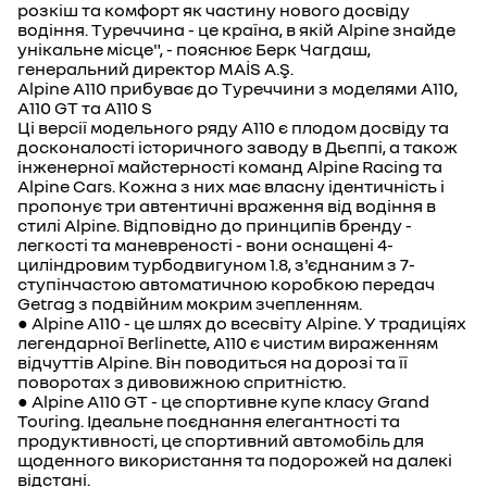
розкіш та комфорт як частину нового досвіду
водіння. Туреччина - це країна, в якій Alpine знайде
унікальне місце", - пояснює Берк Чагдаш,
генеральний директор MAİS A.Ş.
Alpine A110 прибуває до Туреччини з моделями A110,
A110 GT та A110 S
Ці версії модельного ряду A110 є плодом досвіду та
досконалості історичного заводу в Дьєппі, а також
інженерної майстерності команд Alpine Racing та
Alpine Cars. Кожна з них має власну ідентичність і
пропонує три автентичні враження від водіння в
стилі Alpine. Відповідно до принципів бренду -
легкості та маневреності - вони оснащені 4-
циліндровим турбодвигуном 1.8, з'єднаним з 7-
ступінчастою автоматичною коробкою передач
Getrag з подвійним мокрим зчепленням.
● Alpine A110 - це шлях до всесвіту Alpine. У традиціях
легендарної Berlinette, A110 є чистим вираженням
відчуттів Alpine. Він поводиться на дорозі та її
поворотах з дивовижною спритністю.
● Alpine A110 GT - це спортивне купе класу Grand
Touring. Ідеальне поєднання елегантності та
продуктивності, це спортивний автомобіль для
щоденного використання та подорожей на далекі
відстані.