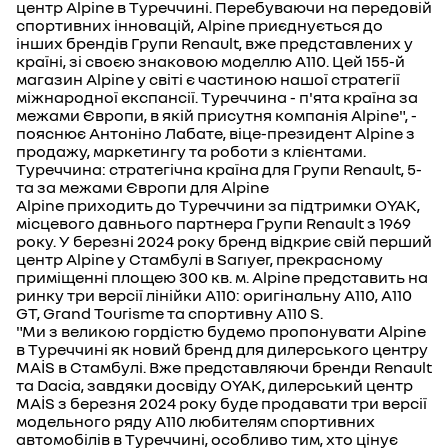
центр Alpine в Туреччині. Перебуваючи на передовій
спортивних інновацій, Alpine приєднується до
інших брендів Групи Renault, вже представлених у
країні, зі своєю знаковою моделлю A110. Цей 155-й
магазин Alpine у світі є частиною нашої стратегії
міжнародної експансії. Туреччина - п'ята країна за
межами Європи, в якій присутня компанія Alpine", -
пояснює Антоніно Лабате, віце-президент Alpine з
продажу, маркетингу та роботи з клієнтами.
Туреччина: стратегічна країна для Групи Renault, 5-
та за межами Європи для Alpine
Alpine приходить до Туреччини за підтримки OYAK,
місцевого давнього партнера Групи Renault з 1969
року. У березні 2024 року бренд відкриє свій перший
центр Alpine у Стамбулі в Sarıyer, прекрасному
приміщенні площею 300 кв. м. Alpine представить на
ринку три версії лінійки A110: оригінальну A110, A110
GT, Grand Tourisme та спортивну A110 S.
"Ми з великою гордістю будемо пропонувати Alpine
в Туреччині як новий бренд для дилерського центру
MAİS в Стамбулі. Вже представляючи бренди Renault
та Dacia, завдяки досвіду OYAK, дилерський центр
MAİS з березня 2024 року буде продавати три версії
модельного ряду A110 любителям спортивних
автомобілів в Туреччині, особливо тим, хто цінує