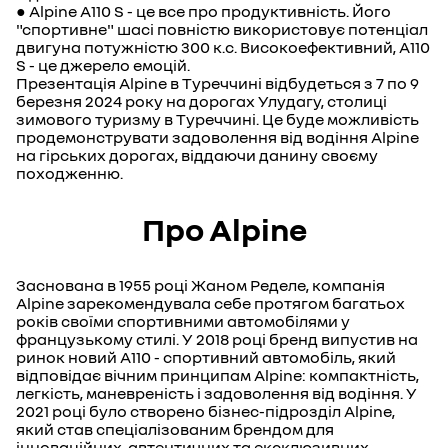
● Alpine A110 S - це все про продуктивність. Його
"спортивне" шасі повністю використовує потенціал
двигуна потужністю 300 к.с. Високоефективний, A110
S - це джерело емоцій.
Презентація Alpine в Туреччині відбудеться з 7 по 9
березня 2024 року на дорогах Улудагу, столиці
зимового туризму в Туреччині. Це буде можливість
продемонструвати задоволення від водіння Alpine
на гірських дорогах, віддаючи данину своєму
походженню.
Про Alpine
Заснована в 1955 році Жаном Ределе, компанія
Alpine зарекомендувала себе протягом багатьох
років своїми спортивними автомобілями у
французькому стилі. У 2018 році бренд випустив на
ринок новий A110 - спортивний автомобіль, який
відповідає вічним принципам Alpine: компактність,
легкість, маневреність і задоволення від водіння. У
2021 році було створено бізнес-підрозділ Alpine,
який став спеціалізованим брендом для
інноваційних, автентичних та ексклюзивних