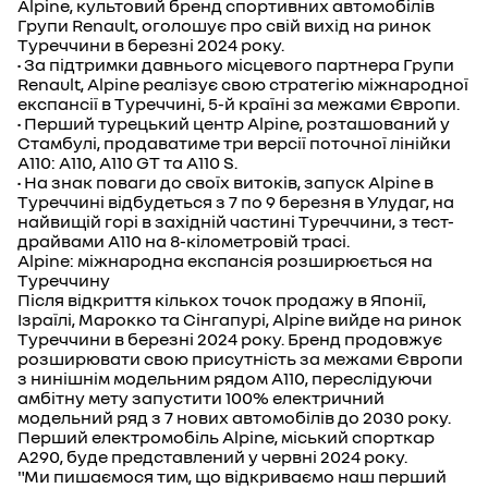
Alpine, культовий бренд спортивних автомобілів
Групи Renault, оголошує про свій вихід на ринок
Туреччини в березні 2024 року.
• За підтримки давнього місцевого партнера Групи
Renault, Alpine реалізує свою стратегію міжнародної
експансії в Туреччині, 5-й країні за межами Європи.
• Перший турецький центр Alpine, розташований у
Стамбулі, продаватиме три версії поточної лінійки
A110: A110, A110 GT та A110 S.
• На знак поваги до своїх витоків, запуск Alpine в
Туреччині відбудеться з 7 по 9 березня в Улудаг, на
найвищій горі в західній частині Туреччини, з тест-
драйвами A110 на 8-кілометровій трасі.
Alpine: міжнародна експансія розширюється на
Туреччину
Після відкриття кількох точок продажу в Японії,
Ізраїлі, Марокко та Сінгапурі, Alpine вийде на ринок
Туреччини в березні 2024 року. Бренд продовжує
розширювати свою присутність за межами Європи
з нинішнім модельним рядом A110, переслідуючи
амбітну мету запустити 100% електричний
модельний ряд з 7 нових автомобілів до 2030 року.
Перший електромобіль Alpine, міський спорткар
A290, буде представлений у червні 2024 року.
"Ми пишаємося тим, що відкриваємо наш перший