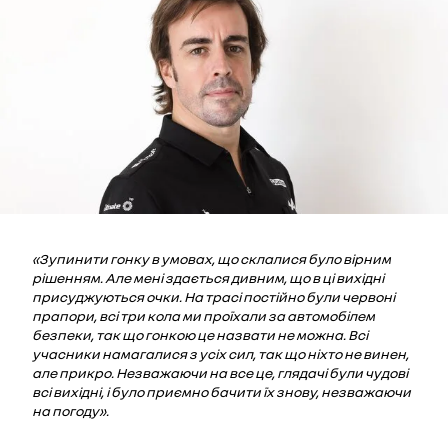
«Зупинити гонку в умовах, що склалися було вірним
рішенням. Але мені здається дивним, що в ці вихідні
присуджуються очки. На трасі постійно були червоні
прапори, всі три кола ми проїхали за автомобілем
безпеки, так що гонкою це назвати не можна. Всі
учасники намагалися з усіх сил, так що ніхто не винен,
але прикро. Незважаючи на все це, глядачі були чудові
всі вихідні, і було приємно бачити їх знову, незважаючи
на погоду».