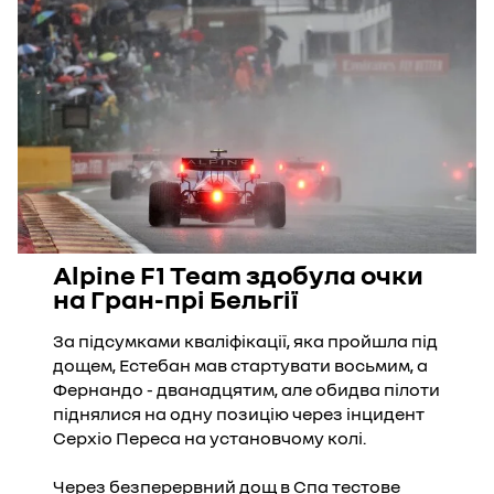
Alpine F1 Team здобула очки
на Гран-прі Бельгії
За підсумками кваліфікації, яка пройшла під
дощем, Естебан мав стартувати восьмим, а
Фернандо - дванадцятим, але обидва пілоти
піднялися на одну позицію через інцидент
Серхіо Переса на установчому колі.
Через безперервний дощ в Спа тестове