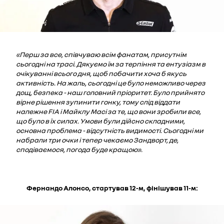
«Перш за все, співчуваю всім фанатам, присутнім
сьогодні на трасі. Дякуємо їм за терпіння та ентузіазм в
очікуванні всього дня, щоб побачити хоча б якусь
активність. На жаль, сьогодні це було неможливо через
дощ, безпека - наш головний пріоритет. Було прийнято
вірне рішення зупинити гонку, тому слід віддати
належне FIA і Майклу Масі за те, що вони зробили все,
що було в їх силах. Умови були дійсно складними,
основна проблема - відсутність видимості. Сьогодні ми
набрали три очки і тепер чекаємо Зандворт, де,
сподіваємося, погода буде кращою».
Фернандо Алонсо, стартував 12-м, фінішував 11-м: