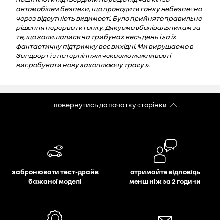
автомобілем безпеки, що проводити гонку небезпечно
через відсутність видимості. Було прийнято правильне
рішення перервати гонку. Дякуємо вболівальникам за
те, що залишалися на трибунах весь день і за їх
фантастичну підтримку все вихідні. Ми вирушаємо в
Зандворт і з нетерпінням чекаємо можливості
випробувати нову захоплюючу трасу ».
повернутись до початку сторінки
забронювати тест-драйв
отримайте відповідь
бажаної моделі
менш ніж за 2 години