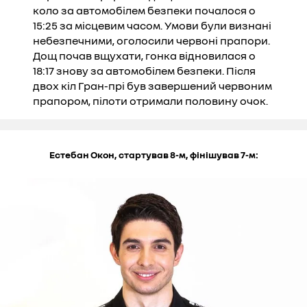
коло за автомобілем безпеки почалося о
15:25 за місцевим часом. Умови були визнані
небезпечними, оголосили червоні прапори.
Дощ почав вщухати, гонка відновилася о
18:17 знову за автомобілем безпеки. Після
двох кіл Гран-прі був завершений червоним
прапором, пілоти отримали половину очок.
Естебан Окон, стартував 8-м, фінішував 7-м: