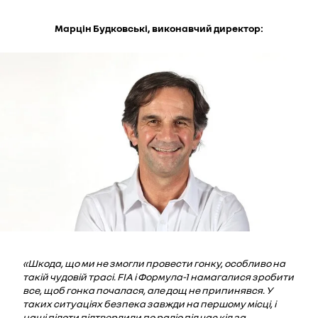
Марцін Будковські, виконавчий директор:
«Шкода, що ми не змогли провести гонку, особливо на
такій чудовій трасі. FIA і Формула-1 намагалися зробити
все, щоб гонка почалася, але дощ не припинявся. У
таких ситуаціях безпека завжди на першому місці, і
наші пілоти підтвердили по радіо під час кіл за