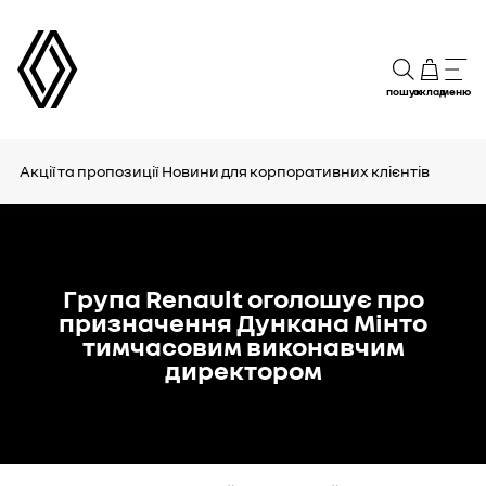
пошук
склад
меню
Акції та пропозиції
Новини для корпоративних клієнтів
Група Renault оголошує про
призначення Дункана Мінто
тимчасовим виконавчим
директором