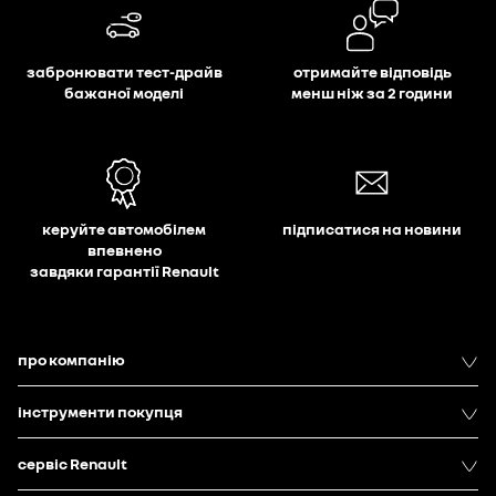
забронювати тест-драйв
отримайте відповідь
бажаної моделі
менш ніж за 2 години
керуйте автомобілем
підписатися на новини
впевнено
завдяки гарантії Renault
про компанію
інструменти покупця
сервіс Renault