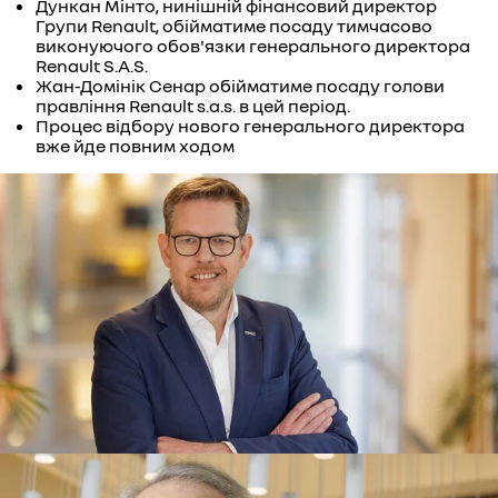
Дункан Мінто, нинішній фінансовий директор
Групи Renault, обійматиме посаду тимчасово
виконуючого обов'язки генерального директора
Renault S.A.S.
Жан-Домінік Сенар обійматиме посаду голови
правління Renault s.a.s. в цей період.
Процес відбору нового генерального директора
вже йде повним ходом