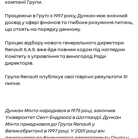
компанії Групи.
Працюючи в Групі з 1997 року, Дункан має значний
досвід у сфері фінансів та глибоке розуміння питань,
що стоять на порядку денному.
Процес відбору нового генерального директора
Renault S.A.S. вже йде повним ходом під наглядом
Комітету з управління та винагород Ради
директорів.
Група Renault опублікує свої піврічні результати 31
липня.
Дункан Мінто народився в 1975 році, закінчив
Університет Сент-Ендрюса в Шотландії. Дункан
Мінто приєднався до Групи Renault у
Великобританії в 1997 році. У 2001 році він
приєднався до фінансового департаменту Групи у