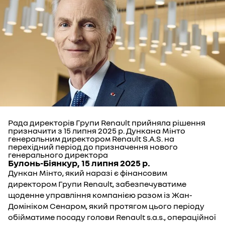
Рада директорів Групи Renault прийняла рішення
призначити з 15 липня 2025 р. Дункана Мінто
генеральним директором Renault S.A.S. на
перехідний період до призначення нового
генерального директора
Булонь-Біянкур, 15 липня 2025 р.
Дункан Мінто, який наразі є фінансовим
директором Групи Renault, забезпечуватиме
щоденне управління компанією разом із Жан-
Домініком Сенаром, який протягом цього періоду
обійматиме посаду голови Renault s.a.s., операційної