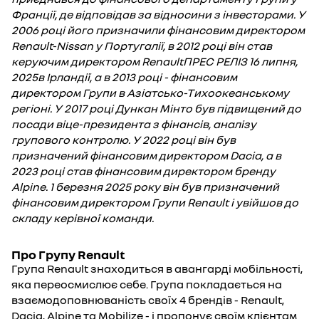
Франції, де відповідав за відносини з інвесторами. У
2006 році його призначили фінансовим директором
Renault-Nissan у Португалії, в 2012 році він став
керуючим директором RenaultПРЕС РЕЛІЗ 16 липня,
2025в Ірландії, а в 2013 році - фінансовим
директором Групи в Азіатсько-Тихоокеанському
регіоні. У 2017 році Дункан Мінто був підвищений до
посади віце-президента з фінансів, аналізу
групового контролю. У 2022 році він був
призначений фінансовим директором Dacia, а в
2023 році став фінансовим директором бренду
Alpine. 1 березня 2025 року він був призначений
фінансовим директором Групи Renault і увійшов до
складу керівної команди.
Про Групу Renault
Група Renault знаходиться в авангарді мобільності,
яка переосмислює себе. Група покладається на
взаємодоповнюваність своїх 4 брендів - Renault,
Dacia, Alpine та Mobilize - і пропонує своїм клієнтам