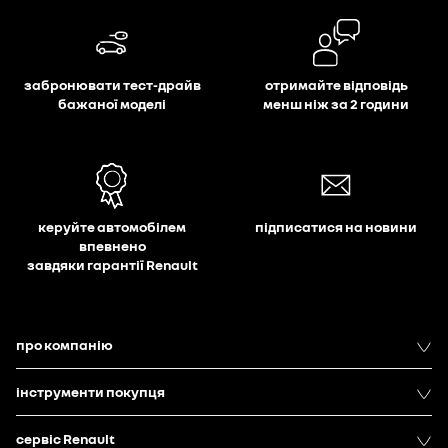
забронювати тест-драйв
отримайте відповідь
бажаної моделі
менш ніж за 2 години
керуйте автомобілем
підписатися на новини
впевнено
завдяки гарантії Renault
про компанію
інструменти покупця
сервіс Renault