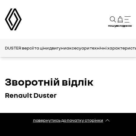
пошук
склад
меню
DUSTER
версії та ціни
двигуни
аксесуари
технічні характерист
Зворотній відлік
Renault Duster
повернутись до початку сторінки