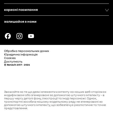
корисні посилання
залишайся з нами
Обробка персональних даних
Юридична інформація
Cookies
Доступність
© Renault 2017 - 2026
Зважайте на те що деякі елементи контенту на наших веб-сторінках
модифіковані або згенеровані за допомогою штучного інтелекту – в
першу чергу деталі фону, ілюстрації та іноді персонажі. Однак,
транспортні засоби в нашому модельному ряду не згенеровані за
допомогою штучного інтелекту, що забезпечує реалістичне та точне
представлення.