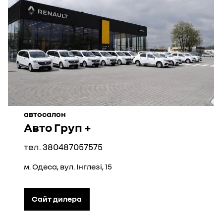
автосалон
Авто Груп +
тел. 380487057575
м. Одеса, вул. Інглезі, 15
Сайт дилера