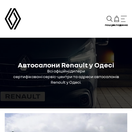
пошук
склад
меню
Автосалони Renault у Одесі
Всі офіційні дилери
сертифіковані сервіс-центри та адреси автосалонів
Renault у Одесі.