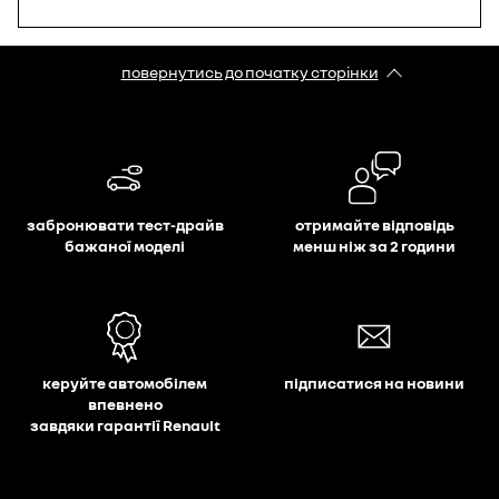
повернутись до початку сторінки
забронювати тест-драйв
отримайте відповідь
бажаної моделі
менш ніж за 2 години
керуйте автомобілем
підписатися на новини
впевнено
завдяки гарантії Renault