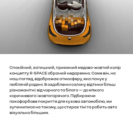
Спокійний, затишний, приємний медово-жовтий колір
концепту R-SPACE обраний недаремно. Саме він, на
наш погляд, відображає атмосферу, яка панує у
люблячій родині. В оздобленні салону відтінки більш
різноманітні: від чорного та білого — до м’якого
коричневого і жовтогарячого. Підбираючи
лакофарбове покриття для кузова автомобілю, ми
зупинилися на такому, що стирає тіні та робить авто
візуально більшим.