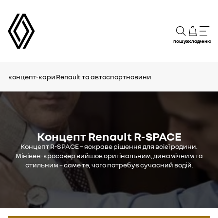
пошук
склад
меню
концепт-кари
Renault та автоспорт
новини
Концепт Renault R-SPACE
Концепт R-SPACE – яскраве рішення для всієї родини.
Мінівен-кросовер вийшов оригінальним, динамічним та
стильним – саме те, чого потребує сучасний водій.