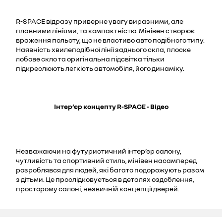
R-SPACE відразу приверне увагу виразними, але
плавними лініями, та компактністю. Мінівен створює
враження польоту, що не властиво авто подібного типу.
Наявність хвилеподібної лінії заднього скла, плоске
лобове скло та оригінальна підсвітка тільки
підкреслюють легкість автомобіля, його динаміку.
Інтер’єр концепту R-SPACE - Відео
Незважаючи на футуристичний інтер’єр салону,
чутливість та спортивний стиль, мінівен насамперед
розроблявся для людей, які багато подорожують разом
з дітьми. Це прослідковується в деталях оздоблення,
просторому салоні, незвичній концепції дверей.