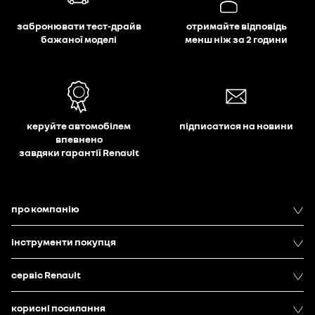
забронювати тест-драйв
отримайте відповідь
бажаної моделі
менш ніж за 2 години
керуйте автомобілем
підписатися на новини
впевнено
завдяки гарантії Renault
про компанію
інструменти покупця
сервіс Renault
корисні посилання