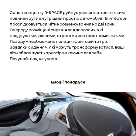
Салон концепту R-SPACE руйнує уявлення про те, яким
повинен бути внутрішній простір автомобіля. В інтер’єрі
прослідковується чітке розмежування на дві зони.
Спереду розміщені сидіння для дорослих, які
поєднуються рівними, строгими контрастними лініями.
Позаду – необмежене поле для фантазій та гри.
Завдяки сидінням, які можуть трансформуватися, ваші
діти облаштують простір виключно для себе.
Почувайтеся, як удома!
Емоції понад усе