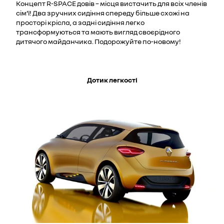
Концепт R-SPACE довів – місця вистачить для всіх членів
сім’ї! Два зручних сидіння спереду більше схожі на
просторі крісла, а задні сидіння легко
трансформуються та мають вигляд своєрідного
дитячого майданчика. Подорожуйте по-новому!
Дотик легкості