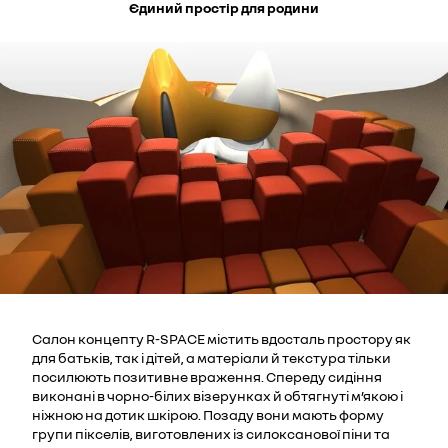
Єдиний простір для родини
Салон концепту R-SPACE містить вдосталь простору як
для батьків, так і дітей, а матеріали й текстура тільки
посилюють позитивне враження. Спереду сидіння
виконані в чорно-білих візерунках й обтягнуті м’якою і
ніжною на дотик шкірою. Позаду вони мають форму
групи пікселів, виготовлених із силоксанової піни та