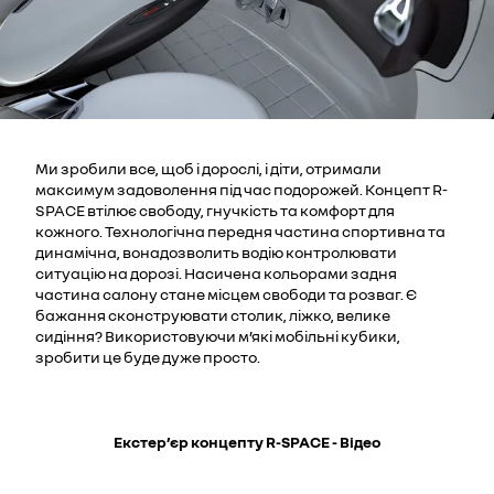
Ми зробили все, щоб і дорослі, і діти, отримали
максимум задоволення під час подорожей. Концепт R-
SPACE втілює свободу, гнучкість та комфорт для
кожного. Технологічна передня частина спортивна та
динамічна, вонадозволить водію контролювати
ситуацію на дорозі. Насичена кольорами задня
частина салону стане місцем свободи та розваг. Є
бажання сконструювати столик, ліжко, велике
сидіння? Використовуючи м’які мобільні кубики,
зробити це буде дуже просто.
Екстер’єр концепту R-SPACE - Відео