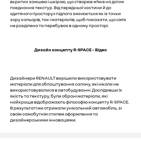
вкритих замшею і шкірою, що створює м’яке на дотик
поєднання текстур. Від передньої частини й до
«дитячого простору» підлога змінюється як із точки
зору кольорів, так і матеріалів, щоб показати, що сім'я
не розділена та перебуває в одному просторі.
Дизайн концепту R-SPACE – Відео
Дизайнери RENAULT вирішили використовувати
матеріали для облаштування салону, які ніколи не
використовувалися в автобудуванні. Дослідивши їх
якість та текстуру, були обрані матеріали, які
найкраще відображають філософію концепту R-SPACE.
В результаті ми отримали унікальний автомобіль, зі
своїм самобутнім стилем оформлення та
дизайнерськими інноваціями.