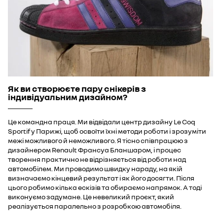
Як ви створюєте пару снікерів з
індивідуальним дизайном?
Це командна праця. Ми відвідали центр дизайну Le Coq
Sportif у Парижі, щоб освоїти їхні методи роботи і зрозуміти
межі можливого й неможливого. Я тісно співпрацюю з
дизайнером Renault Франсуа Бланшаром, і процес
творення практично не відрізняється від роботи над
автомобілем. Ми проводимо швидку нараду, на якій
визначаємо кінцевий результат і як його досягти. Після
цього робимо кілька ескізів та обираємо напрямок. А тоді
виконуємо задумане. Це невеликий проєкт, який
реалізується паралельно з розробкою автомобіля.