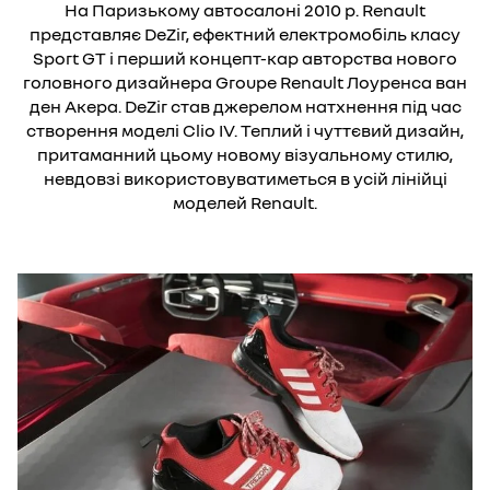
На Паризькому автосалоні 2010 р. Renault
представляє DeZir, ефектний електромобіль класу
Sport GT і перший концепт-кар авторства нового
головного дизайнера Groupe Renault Лоуренса ван
ден Акера. DeZir став джерелом натхнення під час
створення моделі Clio IV. Теплий і чуттєвий дизайн,
притаманний цьому новому візуальному стилю,
невдовзі використовуватиметься в усій лінійці
моделей Renault.