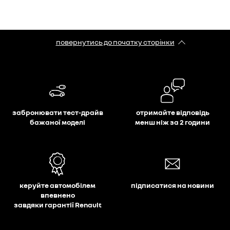
повернутись до початку сторінки
забронювати тест-драйв
отримайте відповідь
бажаної моделі
менш ніж за 2 години
керуйте автомобілем
підписатися на новини
впевнено
завдяки гарантії Renault