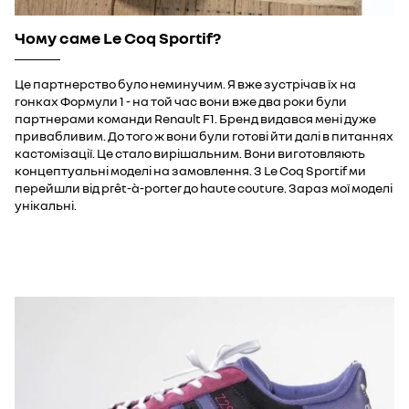
Чому саме Le Coq Sportif?
Це партнерство було неминучим. Я вже зустрічав їх на
гонках Формули 1 - на той час вони вже два роки були
партнерами команди Renault F1. Бренд видався мені дуже
привабливим. До того ж вони були готові йти далі в питаннях
кастомізації. Це стало вирішальним. Вони виготовляють
концептуальні моделі на замовлення. З Le Coq Sportif ми
перейшли від prêt-à-porter до haute couture. Зараз мої моделі
унікальні.