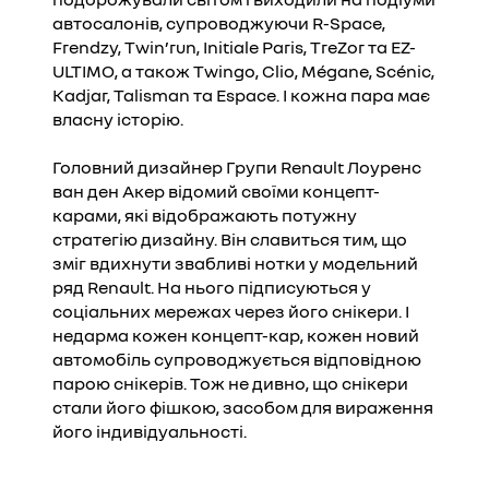
автосалонів, супроводжуючи R-Space,
Frendzy, Twin’run, Initiale Paris, TreZor та EZ-
ULTIMO, а також Twingo, Clio, Mégane, Scénic,
Kadjar, Talisman та Espace. І кожна пара має
власну історію.
Головний дизайнер Групи Renault Лоуренс
ван ден Акер відомий своїми концепт-
карами, які відображають потужну
стратегію дизайну. Він славиться тим, що
зміг вдихнути звабливі нотки у модельний
ряд Renault. На нього підписуються у
соціальних мережах через його снікери. І
недарма кожен концепт-кар, кожен новий
автомобіль супроводжується відповідною
парою снікерів. Тож не дивно, що снікери
стали його фішкою, засобом для вираження
його індивідуальності.