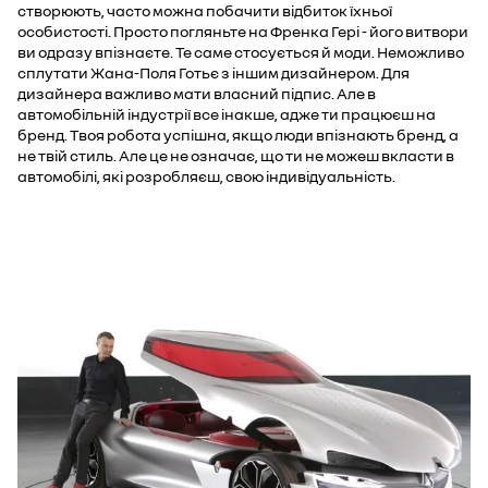
створюють, часто можна побачити відбиток їхньої
особистості. Просто погляньте на Френка Гері - його витвори
ви одразу впізнаєте. Те саме стосується й моди. Неможливо
сплутати Жана-Поля Готьє з іншим дизайнером. Для
дизайнера важливо мати власний підпис. Але в
автомобільній індустрії все інакше, адже ти працюєш на
бренд. Твоя робота успішна, якщо люди впізнають бренд, а
не твій стиль. Але це не означає, що ти не можеш вкласти в
автомобілі, які розробляєш, свою індивідуальність.