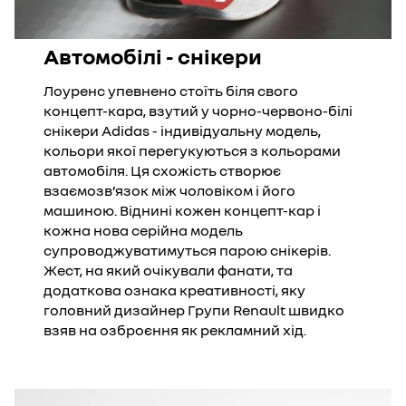
Автомобілі - снікери
Лоуренс упевнено стоїть біля свого
концепт-кара, взутий у чорно-червоно-білі
снікери Adidas - індивідуальну модель,
кольори якої перегукуються з кольорами
автомобіля. Ця схожість створює
взаємозв’язок між чоловіком і його
машиною. Віднині кожен концепт-кар і
кожна нова серійна модель
супроводжуватимуться парою снікерів.
Жест, на який очікували фанати, та
додаткова ознака креативності, яку
головний дизайнер Групи Renault швидко
взяв на озброєння як рекламний хід.