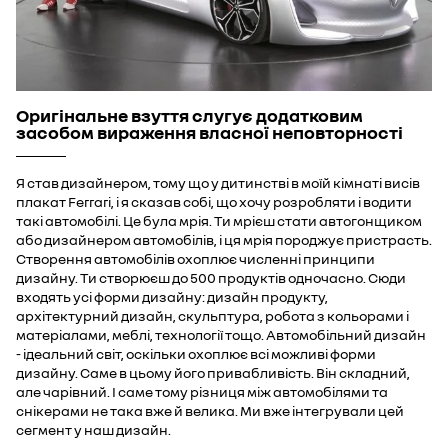
Оригінальне взуття слугує додатковим
засобом вираження власної неповторності
Я став дизайнером, тому що у дитинстві в моїй кімнаті висів
плакат Ferrari, і я сказав собі, що хочу розробляти і водити
такі автомобілі. Це була мрія. Ти мрієш стати автогонщиком
або дизайнером автомобілів, і ця мрія породжує пристрасть.
Створення автомобілів охоплює численні принципи
дизайну. Ти створюєш до 500 продуктів одночасно. Сюди
входять усі форми дизайну: дизайн продукту,
архітектурний дизайн, скульптура, робота з кольорами і
матеріалами, меблі, технології тощо. Автомобільний дизайн
- ідеальний світ, оскільки охоплює всі можливі форми
дизайну. Саме в цьому його привабливість. Він складний,
але чарівний. І саме тому різниця між автомобілями та
снікерами не така вже й велика. Ми вже інтегрували цей
сегмент у наш дизайн.