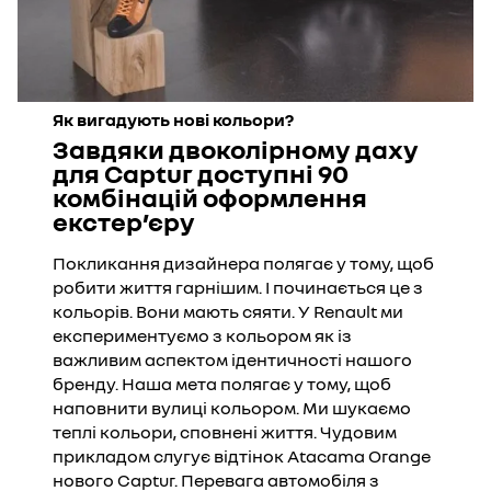
Як вигадують нові кольори?
Завдяки двоколірному даху
для Captur доступні 90
комбінацій оформлення
екстер’єру
Покликання дизайнера полягає у тому, щоб
робити життя гарнішим. І починається це з
кольорів. Вони мають сяяти. У Renault ми
експериментуємо з кольором як із
важливим аспектом ідентичності нашого
бренду. Наша мета полягає у тому, щоб
наповнити вулиці кольором. Ми шукаємо
теплі кольори, сповнені життя. Чудовим
прикладом слугує відтінок Atacama Orange
нового Captur. Перевага автомобіля з