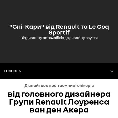
"Сні-Кари" від Renault та Le Coq
Sportif
Від дизайну автомобілів до дизайну взуття
ГОЛОВНА
Дізнайтесь про таємниці снікерів
НОВИНИ
від головного дизайнера
Групи Renault Лоуренса
ван ден Акера