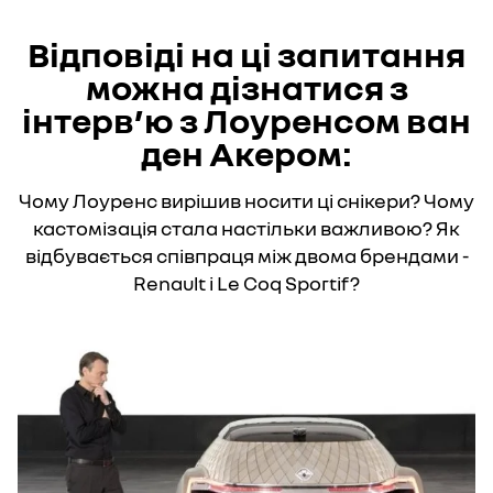
Відповіді на ці запитання
можна дізнатися з
інтерв’ю з Лоуренсом ван
ден Акером:
Чому Лоуренс вирішив носити ці снікери? Чому
кастомізація стала настільки важливою? Як
відбувається співпраця між двома брендами -
Renault і Le Coq Sportif?