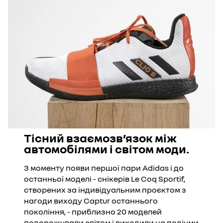
Тісний взаємозв’язок між
автомобілями і світом моди.
З моменту появи першої пари Adidas і до
останньої моделі - снікерів Le Coq Sportif,
створених за індивідуальним проєктом з
нагоди виходу Captur останнього
покоління, - приблизно 20 моделей
подорожували світом і виходили на подіуми