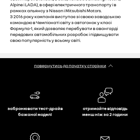
Alpine і LADA), в сфері електричного транспорту і в
рамках альянсу з Nissan і Mitsubishi Motors.
З 2016 року компанія виступає зі своєю заводською
командою в Чемпіонаті світу з автогонок у класі
Формула-1, який дозволяє перебувати в авангарді
передових автомобільних розробок і підвищувати
свою популярність у всьому світі.
повернутись до початку сторінки
забронювати тест-драйв
отримайте відповідь
бажаної моделі
менш ніж за 2 години