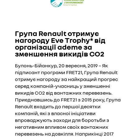
Група Renault отримує
нагороду Eve Trophy* від
організації ademe за
зменшення викидів CО2
Булонь-Бійанкур, 20 вересня, 2019 – Як
підписант програми FRET21, Група Renault
отримує нагороду за найкращий прогрес
серед компаній-учасниць у зменшенні
викидів CO2 від вантажних перевезень.
Приєднавшись до FRET21 з 2015 року, Група
Renault входить до першої десятки
компаній, які з власної ініціативи
впроваджують заходи для боротьби з
негативним впливом своїх вантажних
перевезень на довкілля. Наприкінці 2017