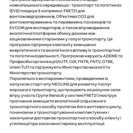
навколишнього середовища - транспорт та логістика»
(EVE) поєднує 3 напрямки: FRET21 для
вантажовідправників, Об’єктива CO2 для
вантажоперевезень та перевезень пасажирів та
EVCOM для експедиторів, а також впровадження
екологічної платформи обміну даними між
зацікавленими сторонами у галузі транспорту. Ця
програма підтримує компанії у зменшенні
енергетичного та екологічного впливу їх транспортної
та логістичної діяльності. Програмою керують ADEME та
Професійні організації (AUTF, CGI, FNTR, FNTV, OTRE,
Union TLF) та підтримують Міністерство екології та
Міністерство транспорту.
Паралельно з експериментами, проведеними із
запуском старт-апу NEOLINE для розвитку послуг
морського транспорту, що працюють за рахунок сили
вітру, участь Групи Renault у системі FRET21 ілюструє
прагнення зменшити екологічний слід кожного
транспортного засобу протягом його життєвого циклу,
починаючи з транспортування комплектуючих і
закінчуючи доставкою транспортного засобу клієнту і
утилізації при закінченні терміну експлуатації.