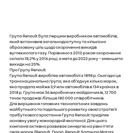
Група Renault була першим виробником автомобілів,
який встановив загальнодоступну та кількісно
обраховану ціль щодо скорочення викидів
вуглекислого газу. Порівняно з 2010 роком скорочення
склало 18,2% у 2016 році, а мета до 2022 року – зменшити
викиди на 25%.
Про Групу Renault
Група Renault виробляє автомобілі з 1898 р. Сьогодні це
транснаціональна група, яка об'єднує кілька марок,
яка продала майже 3,9 млн автомобілів в 134 країнах в
2018 р. Група має 36 виробничих майданчиків, 12 700
точок продажів і більше 180 000 співробітників.
Для вирішення головних технологічних завдань
майбутнього та подальшого розвитку своєї стратегії
прибуткового зростання Група Renault приділяє
основну увагу міжнародній експансії. Для цього
компанія активно розвиває синергію на рівні п'яти
своїх марок (Renault, Dacia, Renault Samsung Motors,