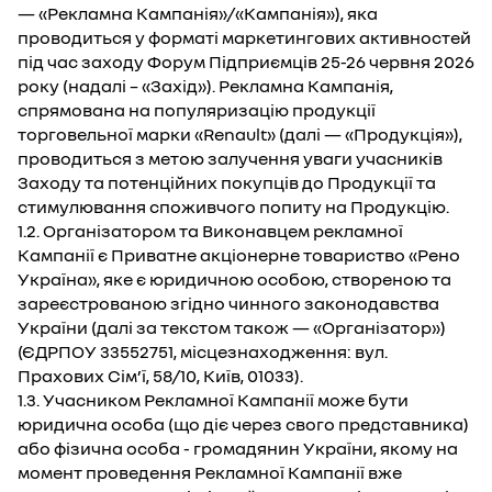
— «Рекламна Кампанія»/«Кампанія»), яка
проводиться у форматі маркетингових активностей
під час заходу Форум Підприємців 25-26 червня 2026
року (надалі – «Захід»). Рекламна Кампанія,
спрямована на популяризацію продукції
торговельної марки «Renault» (далі — «Продукція»),
проводиться з метою залучення уваги учасників
Заходу та потенційних покупців до Продукції та
стимулювання споживчого попиту на Продукцію.
1.2. Організатором та Виконавцем рекламної
Кампанії є Приватне акціонерне товариство «Рено
Україна», яке є юридичною особою, створеною та
зареєстрованою згідно чинного законодавства
України (далі за текстом також — «Організатор»)
(ЄДРПОУ 33552751, місцезнаходження: вул.
Прахових Сім’ї, 58/10, Київ, 01033).
1.3. Учасником Рекламної Кампанії може бути
юридична особа (що діє через свого представника)
або фізична особа - громадянин України, якому на
момент проведення Рекламної Кампанії вже