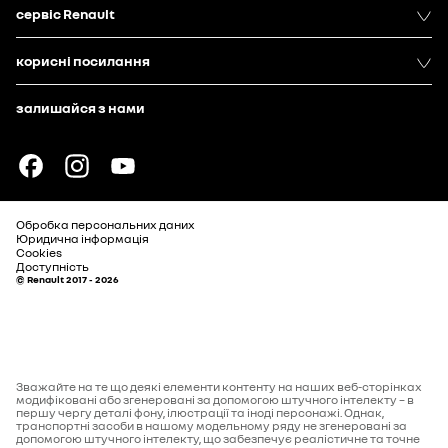
сервіс Renault
корисні посилання
залишайся з нами
Обробка персональних даних
Юридична інформація
Cookies
Доступність
© Renault 2017 - 2026
Зважайте на те що деякі елементи контенту на наших веб-сторінках
модифіковані або згенеровані за допомогою штучного інтелекту – в
першу чергу деталі фону, ілюстрації та іноді персонажі. Однак,
транспортні засоби в нашому модельному ряду не згенеровані за
допомогою штучного інтелекту, що забезпечує реалістичне та точне