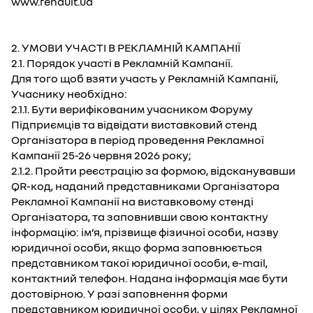
www.renault.ua
2. УМОВИ УЧАСТІ В РЕКЛАМНІЙ КАМПАНІЇ
2.1. Порядок участі в Рекламній Кампанії.
Для того щоб взяти участь у Рекламній Кампанії,
Учаснику необхідно:
2.1.1. Бути верифікованим учасником Форуму
Підприємців та відвідати виставковий стенд
Організатора в період проведення Рекламної
Кампанії 25-26 червня 2026 року;
2.1.2. Пройти реєстрацію за формою, відсканувавши
QR-код, наданий представниками Організатора
Рекламної Кампанії на виставковому стенді
Організатора, та заповнивши свою контактну
інформацію: ім’я, прізвище фізичної особи, назву
юридичної особи, якщо форма заповнюється
представником такої юридичної особи, e-mail,
контактний телефон. Надана інформація має бути
достовірною. У разі заповнення форми
представником юридичної особи, у цілях Рекламної