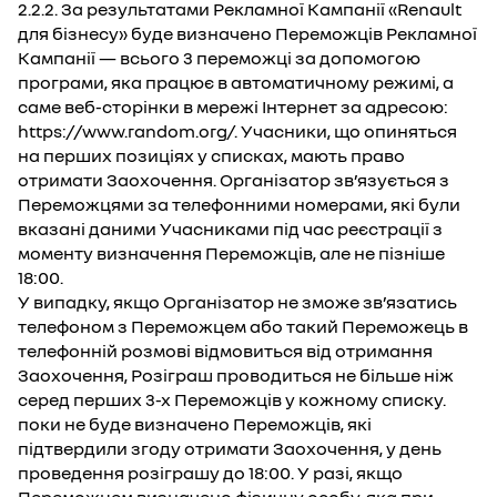
2.2.2. За результатами Рекламної Кампанії «Renault
для бізнесу» буде визначено Переможців Рекламної
Кампанії — всього 3 переможці за допомогою
програми, яка працює в автоматичному режимі, а
саме веб-сторінки в мережі Інтернет за адресою:
https://www.random.org/. Учасники, що опиняться
на перших позиціях у списках, мають право
отримати Заохочення. Організатор зв’язується з
Переможцями за телефонними номерами, які були
вказані даними Учасниками під час реєстрації з
моменту визначення Переможців, але не пізніше
18:00.
У випадку, якщо Організатор не зможе зв’язатись
телефоном з Переможцем або такий Переможець в
телефонній розмові відмовиться від отримання
Заохочення, Розіграш проводиться не більше ніж
серед перших 3-х Переможців у кожному списку.
поки не буде визначено Переможців, які
підтвердили згоду отримати Заохочення, у день
проведення розіграшу до 18:00. У разі, якщо