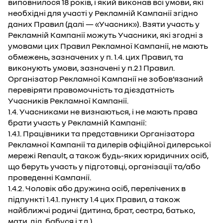
виповнилося 18 років, і який виконав всі умови, які
необхідні для участі у Рекламній Кампанії згідно
даних Правил (далі — «Учасник»). Взяти участь у
Рекламній Кампанії можуть Учасники, які згодні з
умовами цих Правил Рекламної Кампанії, не мають
обмежень, зазначених у п. 1.4. цих Правил, та
виконують умови, зазначені у п.2.1 Правил.
Організатор Рекламної Кампанії не зобов’язаний
перевіряти правомочність та дієздатність
Учасників Рекламної Кампанії.
1.4. Учасниками не визнаються, і не мають права
брати участь у Рекламній Кампанії:
1.4.1. Працівники та представники Організатора
Рекламної Кампанії та дилерів офіційної дилерської
мережі Renault, а також будь-яких юридичних осіб,
що беруть участь у підготовці, організації та/або
проведенні Кампанії.
1.4.2. Чоловік або дружина осіб, перелічених в
підпункті 1.4.1. пункту 1.4 цих Правил, а також
найближчі родичі (дитина, брат, сестра, батько,
мати, дід, бабуся і т.д.).