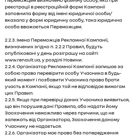
Переможцем визначено фізичну особу, яка при
реєстрації в реєстраційній формі Кампанії
заповнила форму від імені юридичної особи/
вказала у формі юридичну особу, така юридична
особа вважається Переможцем.
2.2.3. Імена Переможців Рекламної Кампанії,
визначених згідно п. 2.2.2 Правил, будуть
опубліковані у день розіграшу на сайті
www.renault.ua, у розділі Новини.
2.2.4. Організатор Рекламної Кампанії залишає за
собою право перевірити особу Учасника в будь-
який момент і позбавити Учасника права брати
участь в Кампанії, якщо той не відповідає вимогам
цих Правил.
2.2.5. Якщо при перевірці даних Учасника виявиться,
що він порушив дані Правила, або надати йому
Заохочення неможливо через причини, що не
залежать від Організатора, Заохочення даному
Учаснику не надається.
2.2.6. Організатор має право без попередження