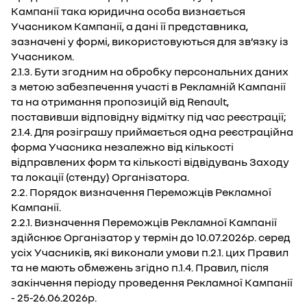
Кампанії така юридична особа визнається
Учасником Кампанії, а дані її представника,
зазначені у формі, використовуються для зв’язку із
Учасником.
2.1.3. Бути згодним на обробку персональних даних
з метою забезпечення участі в Рекламній Кампанії
та на отримання пропозицій від Renault,
поставивши відповідну відмітку під час реєстрації;
2.1.4. Для розіграшу приймається одна реєстраційна
форма Учасника незалежно від кількості
відправлених форм та кількості відвідувань Заходу
та локації (стенду) Організатора.
2.2. Порядок визначення Переможців Рекламної
Кампанії.
2.2.1. Визначення Переможців Рекламної Кампанії
здійснює Організатор у термін до 10.07.2026р. серед
усіх Учасників, які виконали умови п.2.1. цих Правил
та не мають обмежень згідно п.1.4. Правил, після
закінчення періоду проведення Рекламної Кампанії
- 25-26.06.2026р.