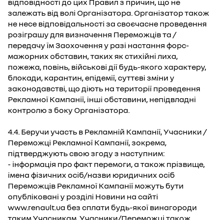
відповідності до цих Правил з причин, що не
залежать від волі Організатора. Організатор також
не несе відповідальності за своєчасне проведення
розіграшу для визначення Переможців та /
передачу їм Заохочення у разі настання форс-
мажорних обставин, таких як стихійні лиха,
пожежа, повінь, військові дії будь-якого характеру,
блокади, карантин, епідемії, суттєві зміни у
законодавстві, що діють на території проведення
Рекламної Кампанії, інші обставини, непідвладні
контролю з боку Організатора.
4.4. Беручи участь в Рекламній Кампанії, Учасники /
Переможці Рекламної Кампанії, зокрема,
підтверджують свою згоду з наступним:
- інформація про факт перемоги, а також прізвище,
імена фізичних осіб/назви юридичних осіб
Переможців Рекламної Кампанії можуть бути
опубліковані у розділі Новини на сайті
www.renault.ua без сплати будь-якої винагороди
таким Учасникам. Учасники/Переможці також