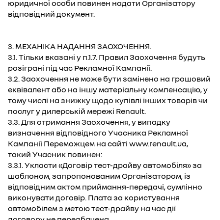
юридичної особи повинен надати Організатору
відповідний документ.
3. МЕХАНІКА НАДАННЯ ЗАОХОЧЕННЯ.
3.1. Тільки вказані у п.1.7. Правил Заохочення будуть
розіграні під час Рекламної Кампанії.
3.2. Заохочення не може бути замінено на грошовий
еквівалент або на іншу матеріальну компенсацію, у
тому числі на знижку щодо купівлі інших товарів чи
послуг у дилерській мережі Renault.
3.3. Для отримання Заохочення, у випадку
визначення відповідного Учасника Рекламної
Кампанії Переможцем на сайті www.renault.ua,
такий Учасник повинен:
3.3.1. Укласти «Договір тест-драйву автомобіля» за
шаблоном, запропонованим Організатором, із
відповідним актом приймання-передачі, сумлінно
виконувати договір. Плата за користування
автомобілем з метою тест-драйву на час дії
договору не передбачена.