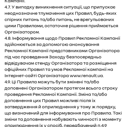
Кампанії.
4.7. У випадку виникнення ситуації, що припускає
неоднозначне тлумачення цих Правил, будь-яких
спірних питань та/або питань, не врегульованих
цими Правилами, остаточне рішення приймається
Організатором.
4.8. Інформування щодо Правил Рекламної Кампанії
здійснюється за допомогою анонсування
Рекламної Кампанії представниками Організатора
під час проведення Заходу безпосередньо
відвідувачам стенду Організатора та розміщення
офіційних Правил та умов Рекламної кампанії на
Інтернет-сайті Організатора www.renault.ua.
4.9. Ці Правила можуть бути змінені та/або
доповнені Організатором протягом всього строку
проведення Рекламної Кампанії. Зміна та/або
доповнення цих Правил можливі після їх
затвердження й оприлюднення у тому ж порядку,
що визначений для інформування про Правила. Такі
зміни та доповнення набувають чинності з моменту
оприлюднення їх у спосіб, передбачений п.4.9