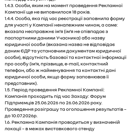
1.4.3. Особи, яким на момент проведення Рекламної
Кампанії ще не виповнилося 18 років.
1.4.4. Особа, яка під час реєстрації заповнила форму
для участі у Кампанії неналежним чином, а саме:
вказала несправжнє ім’я (ім’я не співпадає з
паспортними даними Учасника) або назву
юридичної особи (вказана назва не відповідає
даним ЄДР та установчим документам юридичної
особи), відсутність базової та контактної інформації
про особу (ім’я, прізвище, e-mail, контактний
телефон, або ж найменування та контактні дані
юридичної особи, якщо форму заповнював її
представник).
1.5. Період проведення Рекламної Кампанії:
Кампанія проходить під час Заходу: Форум
Підприємців 25.06.2026 по 26.06.2026 року.
Проведення розіграшу та оголошення результатів –
до 10.07.2026р.
1.6. Рекламна Кампанія проводиться у визначеній
локації – в межах виставкового стенду