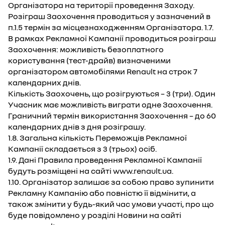
Організатора на території проведення Заходу.
Розіграш Заохочення проводиться у зазначений в
п.1.5 термін за місцезнаходженням Організатора. 1.7.
В рамках Рекламної Кампанії проводиться розіграш
Заохочення: можливість безоплатного
користування (тест-драйв) визначеними
організатором автомобілями Renault на строк 7
календарних днів.
Кількість Заохочень, що розігруються – 3 (три). Один
Учасник має можливість виграти одне Заохочення.
Граничний термін використання Заохочення – до 60
календарних днів з дня розіграшу.
1.8. Загальна кількість Переможців Рекламної
Кампанії складається з 3 (трьох) осіб.
1.9. Дані Правила проведення Рекламної Кампанії
будуть розміщені на сайті www.renault.ua.
1.10. Організатор залишає за собою право зупинити
Рекламну Кампанію або повністю її відмінити, а
також змінити у будь-який час умови участі, про що
буде повідомлено у розділі Новини на сайті