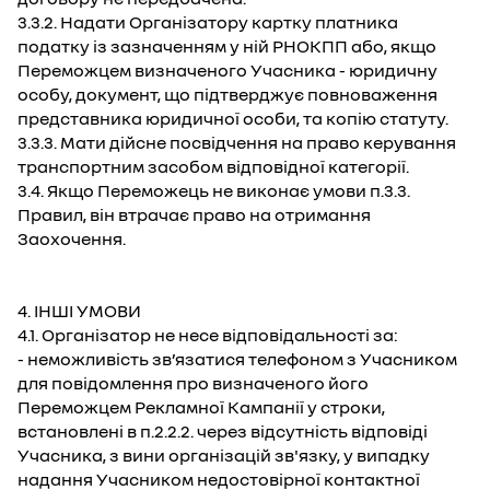
3.3.2. Надати Організатору картку платника
податку із зазначенням у ній РНОКПП або, якщо
Переможцем визначеного Учасника - юридичну
особу, документ, що підтверджує повноваження
представника юридичної особи, та копію статуту.
3.3.3. Мати дійсне посвідчення на право керування
транспортним засобом відповідної категорії.
3.4. Якщо Переможець не виконає умови п.3.3.
Правил, він втрачає право на отримання
Заохочення.
4. ІНШІ УМОВИ
4.1. Організатор не несе відповідальності за:
- неможливість зв’язатися телефоном з Учасником
для повідомлення про визначеного його
Переможцем Рекламної Кампанії у строки,
встановлені в п.2.2.2. через відсутність відповіді
Учасника, з вини організацій зв'язку, у випадку
надання Учасником недостовірної контактної