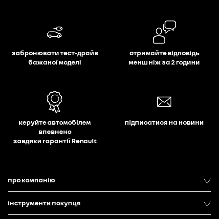
забронювати тест-драйв
отримайте відповідь
бажаної моделі
менш ніж за 2 години
керуйте автомобілем
підписатися на новини
впевнено
завдяки гарантії Renault
про компанію
інструменти покупця