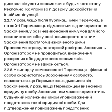
дискваліфікувати переможця з будь-якого етапу
Рекламної Кампанії за підозри у шахрайстві чи
іншій маніпуляції.
2.2.7. У разі, якщо після публікації імен Переможців
на сайті Переможець відмовиться від використання
Заохочення, у разі невиконання ним умов для його
використання або у разі невикористання ним
Заохочення протягом визначеного цими
Правилами строку, повторний розіграш Заохочень
Організатором не проводиться, визначення
резервних або додаткових переможців
Організатором не здійснюється.
2.2.8. У випадку неможливості Переможця – фізичної
особи скористатись Заохоченням особисто,
вважається, що Переможець відмовився від
Заохочення. У разі, якщо Переможцем визначено
юридичну особу, Заохоченням може скористатись
будь-який належним чином уповноважений
представник такої юридичної особи. Для
підтвердження повноважень представник