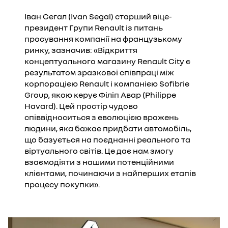
Іван Сегал (Ivan Segal) старший віце-
президент Групи Renault із питань
просування компанії на французькому
ринку, зазначив: «Відкриття
концептуального магазину Renault City є
результатом зразкової співпраці між
корпорацією Renault і компанією Sofibrie
Group, якою керує Філіп Авар (Philippe
Havard). Цей простір чудово
співвідноситься з еволюцією вражень
людини, яка бажає придбати автомобіль,
що базується на поєднанні реального та
віртуального світів. Це дає нам змогу
взаємодіяти з нашими потенційними
клієнтами, починаючи з найперших етапів
процесу покупки».