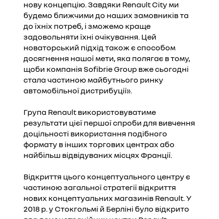
нову концепцію. Завдяки Renault City ми
будемо ближчими до наших замовників та
до їхніх потреб, і зможемо краще
задовольняти їхні очікування. Цей
новаторський підхід також є способом
досягнення нашої мети, яка полягає в тому,
щоби компанія Sofibrie Group вже сьогодні
стала частиною майбутнього ринку
автомобільної дистрибуції».
Група Renault використовуватиме
результати цієї першої спроби для вивчення
доцільності використання подібного
формату в інших торгових центрах або
найбільш відвідуваних місцях Франції.
Відкриття цього концептуального центру є
частиною загальної стратегії відкриття
нових концептуальних магазинів Renault. У
2018 р. у Стокгольмі й Берліні було відкрито