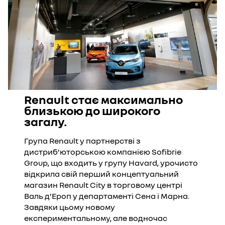
Renault стає максимально
близькою до широкого
загалу.
Група Renault у партнерстві з
дистриб’юторською компанією Sofibrie
Group, що входить у групу Havard, урочисто
відкрила свій перший концептуальний
магазин Renault City в торговому центрі
Валь д’Ероп у департаменті Сена і Марна.
Завдяки цьому новому
експериментальному, але водночас