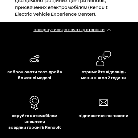
два демонстраційних центри Renault,
присвячених електромобілям (Renault
Electric Vehicle Experience Center).
повернутись до початку сторінки
забронювати тест-драйв
отримайте відповідь
бажаної моделі
менш ніж за 2 години
керуйте автомобілем
підписатися на новини
впевнено
завдяки гарантії Renault