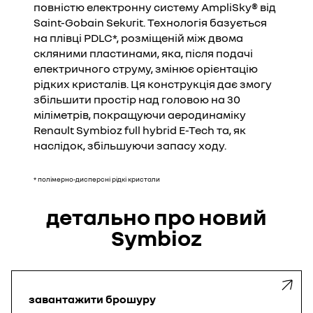
повністю електронну систему AmpliSky® від
Saint-Gobain Sekurit. Технологія базується
на плівці PDLC*, розміщеній між двома
скляними пластинами, яка, після подачі
електричного струму, змінює орієнтацію
рідких кристалів. Ця конструкція дає змогу
збільшити простір над головою на 30
міліметрів, покращуючи аеродинаміку
Renault Symbioz full hybrid E-Tech та, як
наслідок, збільшуючи запасу ходу.
* полімерно-дисперсні рідкі кристали
детально про новий
Symbioz
завантажити
брошуру