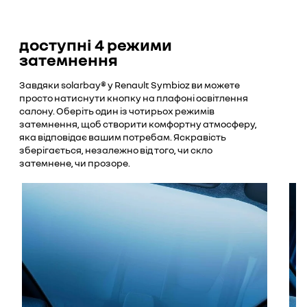
доступні 4 режими
затемнення
Завдяки solarbay® у Renault Symbioz ви можете
просто натиснути кнопку на плафоні освітлення
салону. Оберіть один із чотирьох режимів
затемнення, щоб створити комфортну атмосферу,
яка відповідає вашим потребам. Яскравість
зберігається, незалежно від того, чи скло
затемнене, чи прозоре.